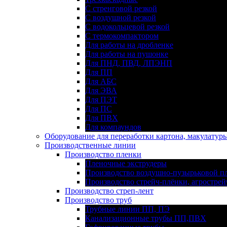
С стренговой резкой
С воздушной резкой
С водокольцевой резкой
С термокомпактором
Для работы на дробленке
Для работы на пушонке
Для ПНД, ПВД, ЛПЭНП
Для ПП
Для АБС
Для ЭВА
Для ПЭТ
Для ПС
Для ПВХ
Для компаундов
Оборудование для переработки картона, макулатур
Производственные линии
Производство пленки
Пленочные экструдеры
Производство воздушно-пузырьковой п
Производство стрейч-плёнки, агрострей
Производство стреп-лент
Производство труб
Трубные линии ПП, ПЭ
Канализационные трубы ПП,ПВХ