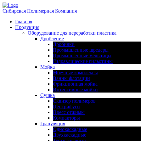
Сибирская Полимерная Компания
Главная
Продукция
Оборудование для переработки пластика
Дробление
Дробилки
Промышленные шредеры
Промышленные мельницы
Гидравлические гильотины
Мойка
Моечные комплексы
Ванны флотации
Фрикционная мойка
Интенсивные мойки
Сушка
Сквизер полимеров
Центрифуги
Пресс отжимы
Компакторы
Грануляция
Однокаскадные
Двухкаскадные
Трехкаскадные