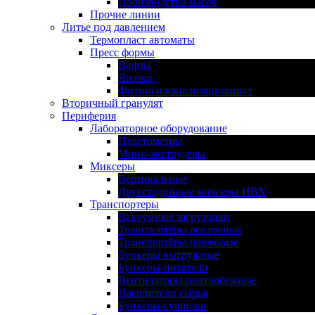
Производство масок
Прочие линии
Литье под давлением
Термопласт автоматы
Пресс формы
Ванны
Ящики
Фитинги канализационные
Вторичный гранулят
Периферия
Лабораторное оборудование
Пластометры
Мини-экструдеры
Миксеры
Вертикальные
Двухстадийные миксеры ПВХ
Транспортеры
Вакуумные загрузчики
Транспортеры ленточные
Транспортёры шнековые
Бункеры выгружные
Бункеры-питатели
Вентиляторы центробежные
Накопители сырья
Бункеры-сушилки