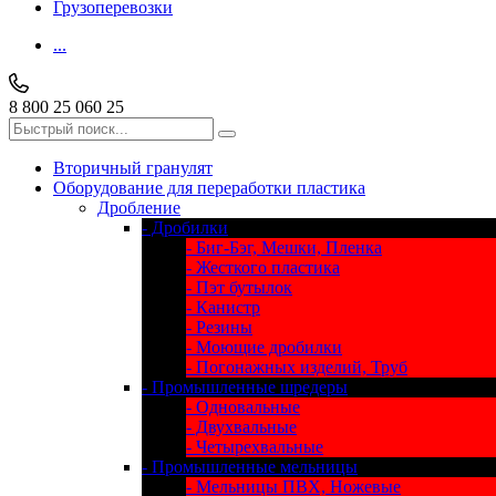
Грузоперевозки
...
8 800 25 060 25
Вторичный гранулят
Оборудование для переработки пластика
Дробление
- Дробилки
- Биг-Бэг, Мешки, Пленка
- Жесткого пластика
- Пэт бутылок
- Канистр
- Резины
- Моющие дробилки
- Погонажных изделий, Труб
- Промышленные шредеры
- Одновальные
- Двухвальные
- Четырехвальные
- Промышленные мельницы
- Мельницы ПВХ, Ножевые