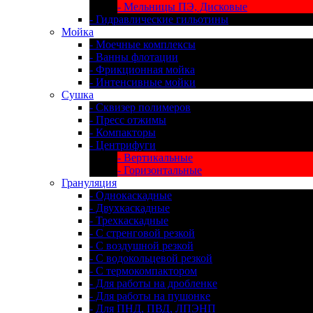
- Мельницы ПЭ, Дисковые
- Гидравлические гильотины
Мойка
- Моечные комплексы
- Ванны флотации
- Фрикционная мойка
- Интенсивные мойки
Сушка
- Сквизер полимеров
- Пресс отжимы
- Компакторы
- Центрифуги
- Вертикальные
- Горизонтальные
Грануляция
- Однокаскадные
- Двухкаскадные
- Трехкаскадные
- С стренговой резкой
- С воздушной резкой
- С водокольцевой резкой
- С термокомпактором
- Для работы на дробленке
- Для работы на пушонке
- Для ПНД, ПВД, ЛПЭНП