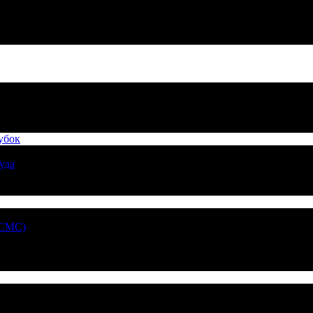
убок
уда
 СМС)