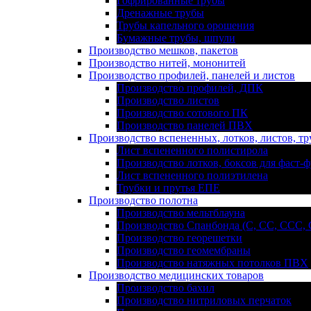
Гофрированные трубы
Дренажные трубы
Трубы капельного орошения
Бумажные трубы, шпули
Производство мешков, пакетов
Производство нитей, мононитей
Производство профилей, панелей и листов
Производство профилей, ДПК
Производство листов
Производство сотового ПК
Производство панелей ПВХ
Производство вспененных, лотков, листов, тр
Лист вспененного полистирола
Производство лотков, боксов для фаст-ф
Лист вспененного полиэтилена
Трубки и прутья ЕПЕ
Производство полотна
Производство мельтблауна
Производство Спанбонда (С, СС, ССС,
Производство георешетки
Производство геомембраны
Производство натяжных потолков ПВХ
Производство медицинских товаров
Производство бахил
Производство нитриловых перчаток