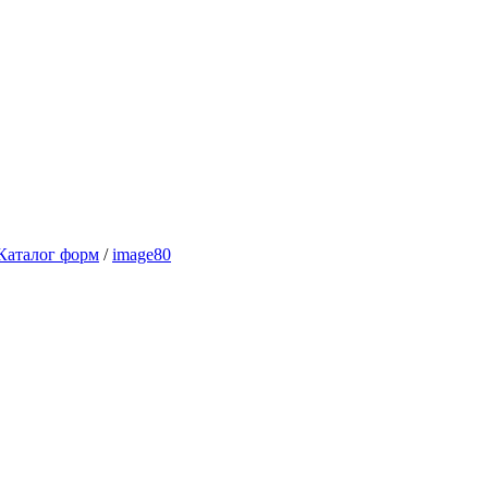
Каталог форм
/
image80