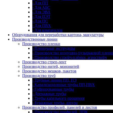
- Для ПП
- Для АБС
- Для ЭВА
- Для ПЭТ
- Для ПС
- Для ПВХ
- Для компаундов
Оборудования для переработки картона, макулатуры
Производственные линии
Производство пленки
- Пленочные экструдеры
- Производство воздушно-пузырьковой пленк
- Производство стрейч-плёнки, агрострейч
Производство стреп-лент
Производство нитей, мононитей
Производство мешков, пакетов
Производство труб
- Трубные линии ПП, ПЭ
- Канализационные трубы ПП,ПВХ
- Гофрированные трубы
- Дренажные трубы
- Трубы капельного орошения
- Бумажные трубы, шпули
Производство профилей, панелей и листов
- Производство профилей, ДПК