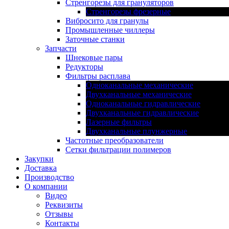
Стренгорезы для грануляторов
Стренгорезы фрезерные
Вибросито для гранулы
Промышленные чиллеры
Заточные станки
Запчасти
Шнековые пары
Редукторы
Фильтры расплава
Одноканальные механические
Двухканальные механические
Одноканальные гидравлические
Двухканальные гидравлические
Лазерные фильтры
Двухканальные плунжерные
Частотные преобразователи
Сетки фильтрации полимеров
Закупки
Доставка
Производство
О компании
Видео
Реквизиты
Отзывы
Контакты