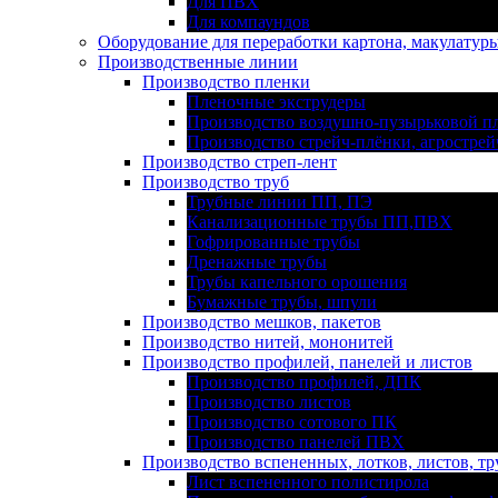
Для ПВХ
Для компаундов
Оборудование для переработки картона, макулатур
Производственные линии
Производство пленки
Пленочные экструдеры
Производство воздушно-пузырьковой п
Производство стрейч-плёнки, агрострей
Производство стреп-лент
Производство труб
Трубные линии ПП, ПЭ
Канализационные трубы ПП,ПВХ
Гофрированные трубы
Дренажные трубы
Трубы капельного орошения
Бумажные трубы, шпули
Производство мешков, пакетов
Производство нитей, мононитей
Производство профилей, панелей и листов
Производство профилей, ДПК
Производство листов
Производство сотового ПК
Производство панелей ПВХ
Производство вспененных, лотков, листов, тр
Лист вспененного полистирола