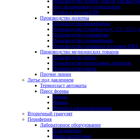
Производство лотков, боксов для фаст-ф
Лист вспененного полиэтилена
Трубки и прутья ЕПЕ
Производство полотна
Производство мельтблауна
Производство Спанбонда (С, СС, ССС,
Производство георешетки
Производство геомембраны
Производство натяжных потолков ПВХ
Производство медицинских товаров
Производство бахил
Производство нитриловых перчаток
Производство масок
Прочие линии
Литье под давлением
Термопласт автоматы
Пресс формы
Ванны
Ящики
Фитинги канализационные
Вторичный гранулят
Периферия
Лабораторное оборудование
Пластометры
Мини-экструдеры