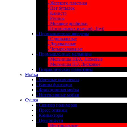
- Жесткого пластика
- Пэт бутылок
- Канистр
- Резины
- Моющие дробилки
- Погонажных изделий, Труб
- Промышленные шредеры
- Одновальные
- Двухвальные
- Четырехвальные
- Промышленные мельницы
- Мельницы ПВХ, Ножевые
- Мельницы ПЭ, Дисковые
- Гидравлические гильотины
Мойка
- Моечные комплексы
- Ванны флотации
- Фрикционная мойка
- Интенсивные мойки
Сушка
- Сквизер полимеров
- Пресс отжимы
- Компакторы
- Центрифуги
- Вертикальные