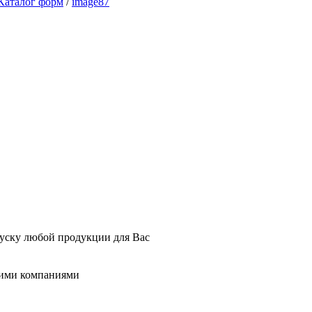
Каталог форм
/
image87
пуску любой продукции для Вас
гими компаниями