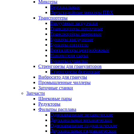
Миксеры
Вертикальные
Двухстадийные миксеры ПВХ
Транспортеры
Вакуумные загрузчики
Транспортеры ленточные
Транспортёры шнековые
Бункеры выгружные
Бункеры-питатели
Вентиляторы центробежные
Накопители сырья
Бункеры-сушилки
Стренгорезы для грануляторов
Стренгорезы фрезерные
Вибросито для гранулы
Промышленные чиллеры
Заточные станки
Запчасти
Шнековые пары
Редукторы
Фильтры расплава
Одноканальные механические
Двухканальные механические
Одноканальные гидравлические
Двухканальные гидравлические