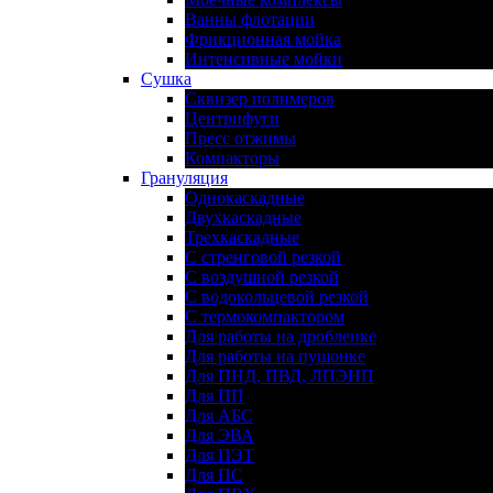
Ванны флотации
Фрикционная мойка
Интенсивные мойки
Сушка
Сквизер полимеров
Центрифуги
Пресс отжимы
Компакторы
Грануляция
Однокаскадные
Двухкаскадные
Трехкаскадные
С стренговой резкой
С воздушной резкой
С водокольцевой резкой
С термокомпактором
Для работы на дробленке
Для работы на пушонке
Для ПНД, ПВД, ЛПЭНП
Для ПП
Для АБС
Для ЭВА
Для ПЭТ
Для ПС