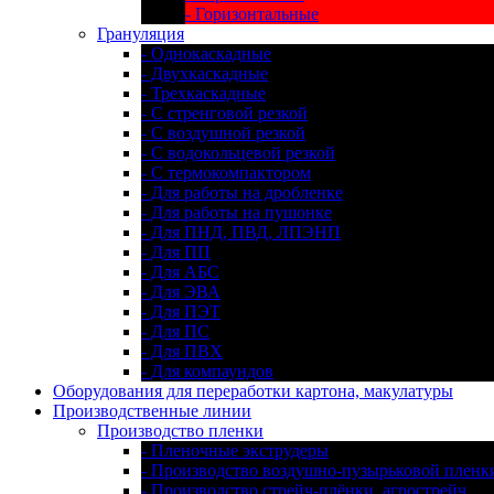
- Горизонтальные
Грануляция
- Однокаскадные
- Двухкаскадные
- Трехкаскадные
- С стренговой резкой
- С воздушной резкой
- С водокольцевой резкой
- С термокомпактором
- Для работы на дробленке
- Для работы на пушонке
- Для ПНД, ПВД, ЛПЭНП
- Для ПП
- Для АБС
- Для ЭВА
- Для ПЭТ
- Для ПС
- Для ПВХ
- Для компаундов
Оборудования для переработки картона, макулатуры
Производственные линии
Производство пленки
- Пленочные экструдеры
- Производство воздушно-пузырьковой пленк
- Производство стрейч-плёнки, агрострейч