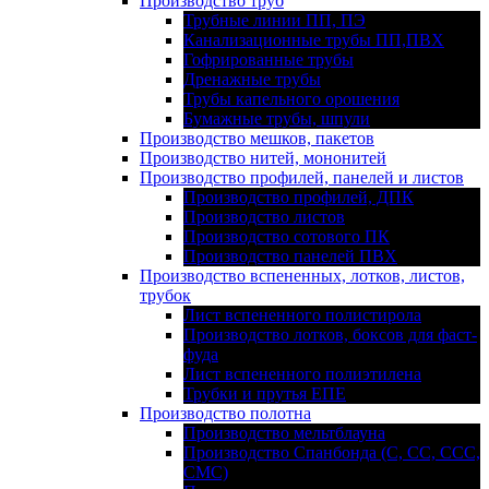
Производство труб
Трубные линии ПП, ПЭ
Канализационные трубы ПП,ПВХ
Гофрированные трубы
Дренажные трубы
Трубы капельного орошения
Бумажные трубы, шпули
Производство мешков, пакетов
Производство нитей, мононитей
Производство профилей, панелей и листов
Производство профилей, ДПК
Производство листов
Производство сотового ПК
Производство панелей ПВХ
Производство вспененных, лотков, листов,
трубок
Лист вспененного полистирола
Производство лотков, боксов для фаст-
фуда
Лист вспененного полиэтилена
Трубки и прутья ЕПЕ
Производство полотна
Производство мельтблауна
Производство Спанбонда (С, СС, ССС,
СМС)