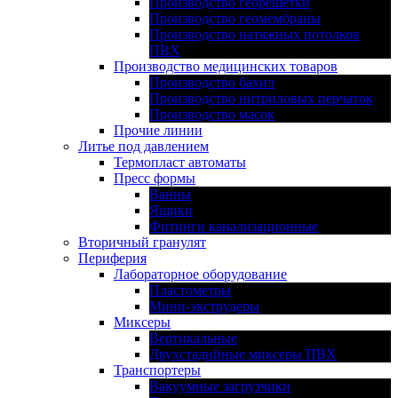
Производство георешетки
Производство геомембраны
Производство натяжных потолков
ПВХ
Производство медицинских товаров
Производство бахил
Производство нитриловых перчаток
Производство масок
Прочие линии
Литье под давлением
Термопласт автоматы
Пресс формы
Ванны
Ящики
Фитинги канализационные
Вторичный гранулят
Периферия
Лабораторное оборудование
Пластометры
Мини-экструдеры
Миксеры
Вертикальные
Двухстадийные миксеры ПВХ
Транспортеры
Вакуумные загрузчики