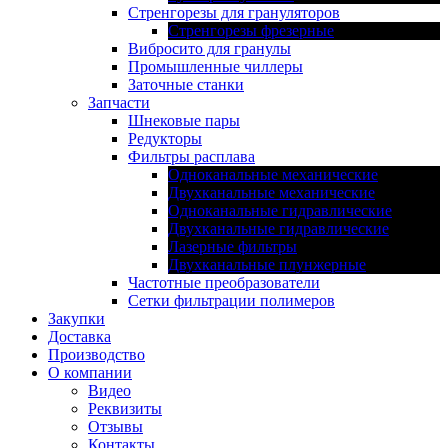
Стренгорезы для грануляторов
Стренгорезы фрезерные
Вибросито для гранулы
Промышленные чиллеры
Заточные станки
Запчасти
Шнековые пары
Редукторы
Фильтры расплава
Одноканальные механические
Двухканальные механические
Одноканальные гидравлические
Двухканальные гидравлические
Лазерные фильтры
Двухканальные плунжерные
Частотные преобразователи
Сетки фильтрации полимеров
Закупки
Доставка
Производство
О компании
Видео
Реквизиты
Отзывы
Контакты