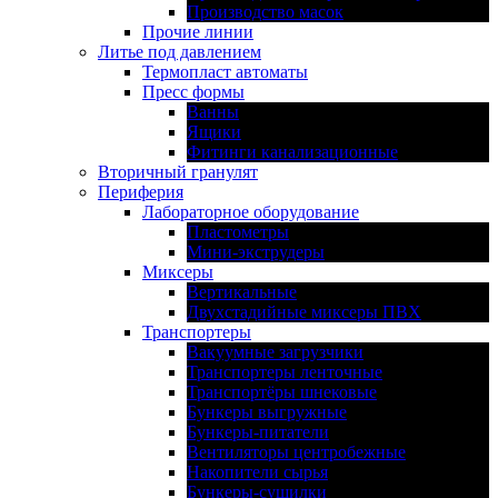
Производство масок
Прочие линии
Литье под давлением
Термопласт автоматы
Пресс формы
Ванны
Ящики
Фитинги канализационные
Вторичный гранулят
Периферия
Лабораторное оборудование
Пластометры
Мини-экструдеры
Миксеры
Вертикальные
Двухстадийные миксеры ПВХ
Транспортеры
Вакуумные загрузчики
Транспортеры ленточные
Транспортёры шнековые
Бункеры выгружные
Бункеры-питатели
Вентиляторы центробежные
Накопители сырья
Бункеры-сушилки