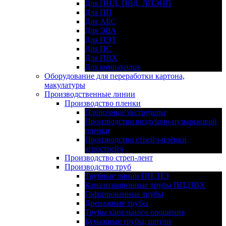
Для ПНД, ПВД, ЛПЭНП
Для ПП
Для АБС
Для ЭВА
Для ПЭТ
Для ПС
Для ПВХ
Для компаундов
Оборудование для переработки картона,
макулатуры
Производственные линии
Производство пленки
Пленочные экструдеры
Производство воздушно-пузырьковой
пленки
Производство стрейч-плёнки,
агрострейч
Производство стреп-лент
Производство труб
Трубные линии ПП, ПЭ
Канализационные трубы ПП,ПВХ
Гофрированные трубы
Дренажные трубы
Трубы капельного орошения
Бумажные трубы, шпули