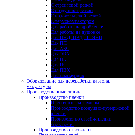
С стренговой резкой
С воздушной резкой
С водокольцевой резкой
С термокомпактором
Для работы на дробленке
Для работы на пушонке
Для ПНД, ПВД, ЛПЭНП
Для ПП
Для АБС
Для ЭВА
Для ПЭТ
Для ПС
Для ПВХ
Для компаундов
Оборудование для переработки картона,
макулатуры
Производственные линии
Производство пленки
Пленочные экструдеры
Производство воздушно-пузырьковой
пленки
Производство стрейч-плёнки,
агрострейч
Производство стреп-лент