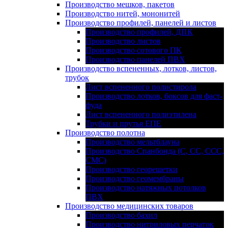
Производство мешков, пакетов
Производство нитей, мононитей
Производство профилей, панелей и листов
Производство профилей, ДПК
Производство листов
Производство сотового ПК
Производство панелей ПВХ
Производство вспененных, лотков, листов,
трубок
Лист вспененного полистирола
Производство лотков, боксов для фаст-
фуда
Лист вспененного полиэтилена
Трубки и прутья ЕПЕ
Производство полотна
Производство мельтблауна
Производство Спанбонда (С, СС, ССС,
СМС)
Производство георешетки
Производство геомембраны
Производство натяжных потолков
ПВХ
Производство медицинских товаров
Производство бахил
Производство нитриловых перчаток