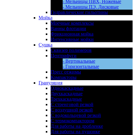
- Мельницы ПВХ, Ножевые
- Мельницы ПЭ, Дисковые
Гидравлические гильотины
Мойка
Моечные комплексы
Ванны флотации
Фрикционная мойка
Интенсивные мойки
Сушка
Сквизер полимеров
Центрифуги
- Вертикальные
- Горизонтальные
Пресс отжимы
Компакторы
Грануляция
Однокаскадные
Двухкаскадные
Трехкаскадные
С стренговой резкой
С воздушной резкой
С водокольцевой резкой
С термокомпактором
Для работы на дробленке
Для работы на пушонке