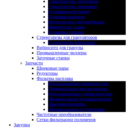
Транспортеры ленточные
Транспортёры шнековые
Бункеры выгружные
Бункеры-питатели
Вентиляторы центробежные
Накопители сырья
Бункеры-сушилки
Стренгорезы для грануляторов
Стренгорезы фрезерные
Вибросито для гранулы
Промышленные чиллеры
Заточные станки
Запчасти
Шнековые пары
Редукторы
Фильтры расплава
Одноканальные механические
Двухканальные механические
Одноканальные гидравлические
Двухканальные гидравлические
Лазерные фильтры
Двухканальные плунжерные
Частотные преобразователи
Сетки фильтрации полимеров
Закупки