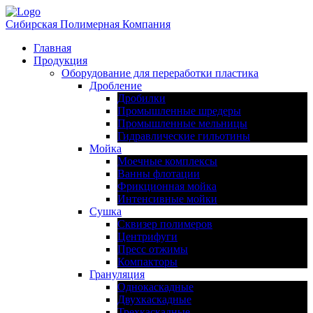
Сибирская Полимерная Компания
Главная
Продукция
Оборудование для переработки пластика
Дробление
Дробилки
Промышленные шредеры
Промышленные мельницы
Гидравлические гильотины
Мойка
Моечные комплексы
Ванны флотации
Фрикционная мойка
Интенсивные мойки
Сушка
Сквизер полимеров
Центрифуги
Пресс отжимы
Компакторы
Грануляция
Однокаскадные
Двухкаскадные
Трехкаскадные