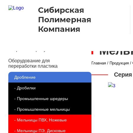
Сибирская
Полимерная
Компания
Мель
Вторичный гранулят
Оборудование для
Главная
/
Продукция
/
переработки пластика
Серия
Дробление
- Дробилки
- Промышленные шредеры
- Промышленные мельницы
- Мельницы ПВХ, Ножевые
- Мельницы ПЭ, Дисковые