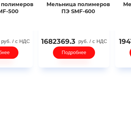
 полимеров
Мельница полимеров
Ме
MF-500
ПЭ SMF-600
1682369.3
194
руб.
/ с НДС
руб.
/ с НДС
бнее
Подробнее