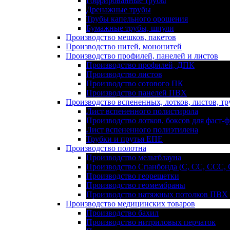
Гофрированные трубы
Дренажные трубы
Трубы капельного орошения
Бумажные трубы, шпули
Производство мешков, пакетов
Производство нитей, мононитей
Производство профилей, панелей и листов
Производство профилей, ДПК
Производство листов
Производство сотового ПК
Производство панелей ПВХ
Производство вспененных, лотков, листов, тр
Лист вспененного полистирола
Производство лотков, боксов для фаст-ф
Лист вспененного полиэтилена
Трубки и прутья ЕПЕ
Производство полотна
Производство мельтблауна
Производство Спанбонда (С, СС, ССС,
Производство георешетки
Производство геомембраны
Производство натяжных потолков ПВХ
Производство медицинских товаров
Производство бахил
Производство нитриловых перчаток