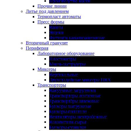
Производство масок
Прочие линии
Литье под давлением
Термопласт автоматы
Пресс формы
Ванны
Ящики
Фитинги канализационные
Вторичный гранулят
Периферия
Лабораторное оборудование
Пластометры
Мини-экструдеры
Миксеры
Вертикальные
Двухстадийные миксеры ПВХ
Транспортеры
Вакуумные загрузчики
Транспортеры ленточные
Транспортёры шнековые
Бункеры выгружные
Бункеры-питатели
Вентиляторы центробежные
Накопители сырья
Бункеры-сушилки