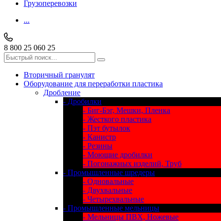
Грузоперевозки
...
8 800 25 060 25
Вторичный гранулят
Оборудование для переработки пластика
Дробление
- Дробилки
- Биг-Бэг, Мешки, Пленка
- Жесткого пластика
- Пэт бутылок
- Канистр
- Резины
- Моющие дробилки
- Погонажных изделий, Труб
- Промышленные шредеры
- Одновальные
- Двухвальные
- Четырехвальные
- Промышленные мельницы
- Мельницы ПВХ, Ножевые