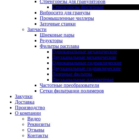
Стренгорезы для грануляторов
Стренгорезы фрезерные
Вибросито для гранулы
Промышленные чиллеры
Заточные станки
Запчасти
Шнековые пары
Редукторы
Фильтры расплава
Одноканальные механические
Двухканальные механические
Одноканальные гидравлические
Двухканальные гидравлические
Лазерные фильтры
Двухканальные плунжерные
Частотные преобразователи
Сетки фильтрации полимеров
Закупки
Доставка
Производство
О компании
Видео
Реквизиты
Отзывы
Контакты