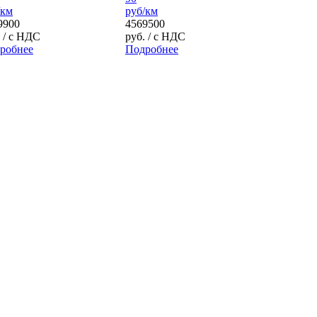
/км
руб/км
9900
4569500
.
/ с НДС
руб.
/ с НДС
робнее
Подробнее