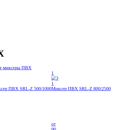
Х
е миксеры ПВХ
1
1
сер ПВХ SRL-Z 500/1000
Миксер ПВХ SRL-Z 800/2500
от
90