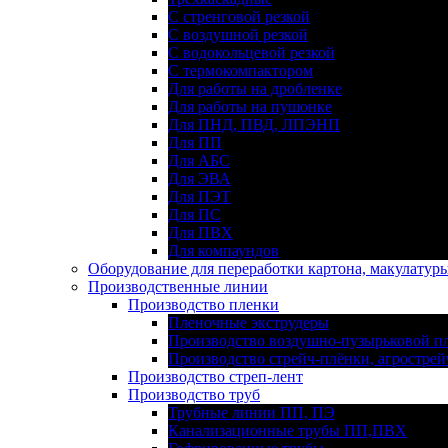
С стренговой резкой
С воздушной резкой
С водокольцевой резкой
С термокомпактором
Для работы на дробленке
Для работы на пушонке
Для ПНД, ПВД, ЛПЭНП
Для ПП
Для АБС
Для ЭВА
Для ПЭТ
Для ПС
Для ПВХ
Для компаундов
Оборудование для переработки картона, макулатур
Производственные линии
Производство пленки
Пленочные экструдеры
Производство воздушно-пузырьковой п
Производство стрейч-плёнки, агрострей
Производство стреп-лент
Производство труб
Трубные линии ПП, ПЭ
Канализационные трубы ПП,ПВХ