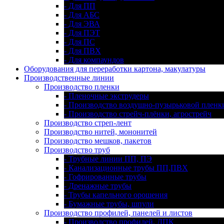
- Для ПП
- Для АБС
- Для ЭВА
- Для ПЭТ
- Для ПС
- Для ПВХ
- Для компаундов
Оборудования для переработки картона, макулатуры
Производственные линии
Производство пленки
- Пленочные экструдеры
- Производство воздушно-пузырьковой пленк
- Производство стрейч-плёнки, агрострейч
Производство стреп-лент
Производство нитей, мононитей
Производство мешков, пакетов
Производство труб
- Трубные линии ПП, ПЭ
- Канализационные трубы ПП,ПВХ
- Гофрированные трубы
- Дренажные трубы
- Трубы капельного орошения
- Бумажные трубы, шпули
Производство профилей, панелей и листов
- Производство профилей, ДПК