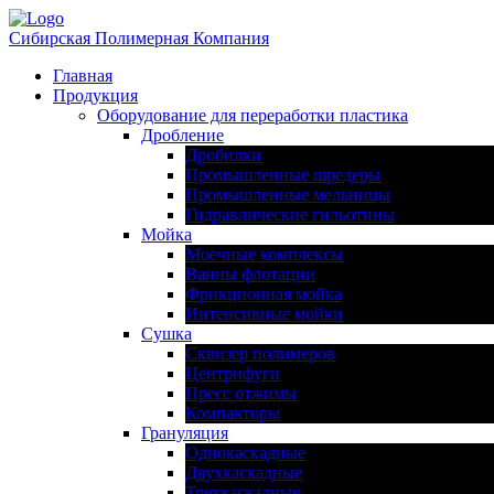
Сибирская Полимерная Компания
Главная
Продукция
Оборудование для переработки пластика
Дробление
Дробилки
Промышленные шредеры
Промышленные мельницы
Гидравлические гильотины
Мойка
Моечные комплексы
Ванны флотации
Фрикционная мойка
Интенсивные мойки
Сушка
Сквизер полимеров
Центрифуги
Пресс отжимы
Компакторы
Грануляция
Однокаскадные
Двухкаскадные
Трехкаскадные