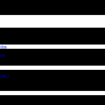
убок
уда
 СМС)