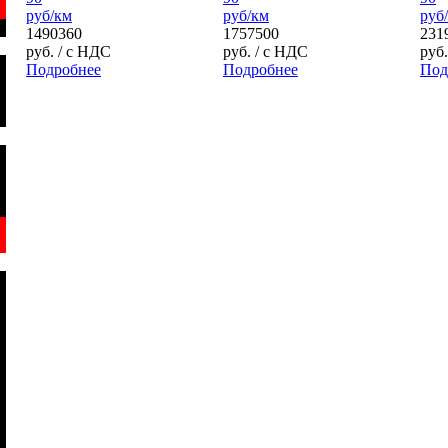
руб/км
руб/км
руб
1490360
1757500
231
руб.
/ с НДС
руб.
/ с НДС
руб
Подробнее
Подробнее
Под