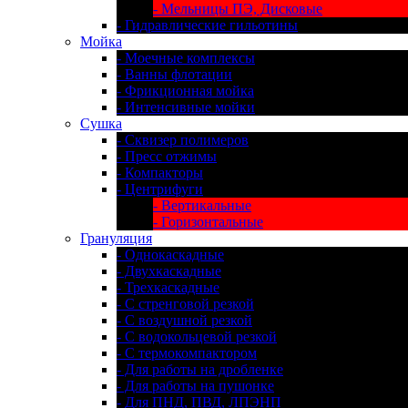
- Мельницы ПЭ, Дисковые
- Гидравлические гильотины
Мойка
- Моечные комплексы
- Ванны флотации
- Фрикционная мойка
- Интенсивные мойки
Сушка
- Сквизер полимеров
- Пресс отжимы
- Компакторы
- Центрифуги
- Вертикальные
- Горизонтальные
Грануляция
- Однокаскадные
- Двухкаскадные
- Трехкаскадные
- С стренговой резкой
- С воздушной резкой
- С водокольцевой резкой
- С термокомпактором
- Для работы на дробленке
- Для работы на пушонке
- Для ПНД, ПВД, ЛПЭНП