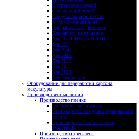
С стренговой резкой
С воздушной резкой
С водокольцевой резкой
С термокомпактором
Для работы на дробленке
Для работы на пушонке
Для ПНД, ПВД, ЛПЭНП
Для ПП
Для АБС
Для ЭВА
Для ПЭТ
Для ПС
Для ПВХ
Для компаундов
Оборудование для переработки картона,
макулатуры
Производственные линии
Производство пленки
Пленочные экструдеры
Производство воздушно-пузырьковой
пленки
Производство стрейч-плёнки,
агрострейч
Производство стреп-лент