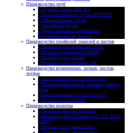
Производство труб
- Трубные линии ПП, ПЭ
- Канализационные трубы ПП,ПВХ
- Гофрированные трубы
- Дренажные трубы
- Трубы капельного орошения
- Бумажные трубы, шпули
Производство профилей, панелей и листов
- Производство профилей, ДПК
- Производство панелей ПВХ
- Производство листов
- Производство сотового ПК
Производство вспененных, лотков, листов,
трубок
- Лист вспененного полистирола
- Производство лотков, боксов для фаст-
фуда
- Лист вспененного полиэтилена
- Трубки и прутья ЕПЕ
Производство полотна
- Производство мельтблауна
- Производство Спанбонда (С, СС, ССС,
СМС)
- Производство георешетки
- Производство геомембраны