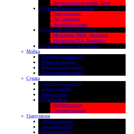
- Погонажных изделий, Труб
- Промышленные шредеры
- Одновальные
- Двухвальные
- Четырехвальные
- Промышленные мельницы
- Мельницы ПВХ, Ножевые
- Мельницы ПЭ, Дисковые
- Гидравлические гильотины
Мойка
- Моечные комплексы
- Ванны флотации
- Фрикционная мойка
- Интенсивные мойки
Сушка
- Сквизер полимеров
- Пресс отжимы
- Компакторы
- Центрифуги
- Вертикальные
- Горизонтальные
Грануляция
- Однокаскадные
- Двухкаскадные
- Трехкаскадные