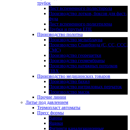
трубок
Лист вспененного полистирола
Производство лотков, боксов для фаст-
фуда
Лист вспененного полиэтилена
Трубки и прутья ЕПЕ
Производство полотна
Производство мельтблауна
Производство Спанбонда (С, СС, ССС,
СМС)
Производство георешетки
Производство геомембраны
Производство натяжных потолков
ПВХ
Производство медицинских товаров
Производство бахил
Производство нитриловых перчаток
Производство масок
Прочие линии
Литье под давлением
Термопласт автоматы
Пресс формы
Ванны
Ящики
Фитинги канализационные