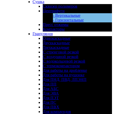
Сушка
Сквизер полимеров
Центрифуги
- Вертикальные
- Горизонтальные
Пресс отжимы
Компакторы
Грануляция
Однокаскадные
Двухкаскадные
Трехкаскадные
С стренговой резкой
С воздушной резкой
С водокольцевой резкой
С термокомпактором
Для работы на дробленке
Для работы на пушонке
Для ПНД, ПВД, ЛПЭНП
Для ПП
Для АБС
Для ЭВА
Для ПЭТ
Для ПС
Для ПВХ
Для компаундов