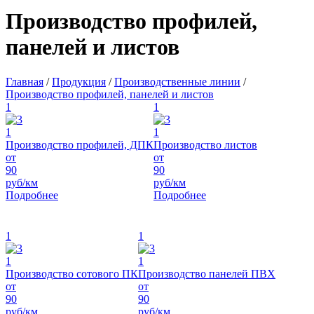
Производство профилей,
панелей и листов
Главная
/
Продукция
/
Производственные линии
/
Производство профилей, панелей и листов
1
1
1
1
Производство профилей, ДПК
Производство листов
от
от
90
90
руб/км
руб/км
Подробнее
Подробнее
1
1
1
1
Производство сотового ПК
Производство панелей ПВХ
от
от
90
90
руб/км
руб/км