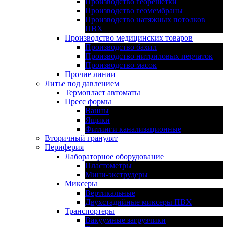
Производство георешетки
Производство геомембраны
Производство натяжных потолков
ПВХ
Производство медицинских товаров
Производство бахил
Производство нитриловых перчаток
Производство масок
Прочие линии
Литье под давлением
Термопласт автоматы
Пресс формы
Ванны
Ящики
Фитинги канализационные
Вторичный гранулят
Периферия
Лабораторное оборудование
Пластометры
Мини-экструдеры
Миксеры
Вертикальные
Двухстадийные миксеры ПВХ
Транспортеры
Вакуумные загрузчики