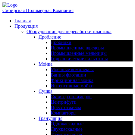
Сибирская Полимерная Компания
Главная
Продукция
Оборудование для переработки пластика
Дробление
Дробилки
Промышленные шредеры
Промышленные мельницы
Гидравлические гильотины
Мойка
Моечные комплексы
Ванны флотации
Фрикционная мойка
Интенсивные мойки
Сушка
Сквизер полимеров
Центрифуги
Пресс отжимы
Компакторы
Грануляция
Однокаскадные
Двухкаскадные
Трехкаскадные