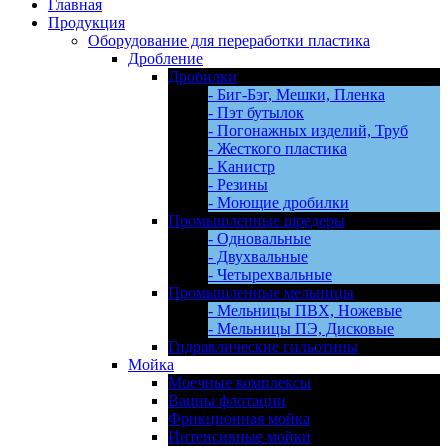
Главная
Продукция
Оборудование для переработки пластика
Дробление
Дробилки
- Биг-Бэг, Мешки, Пленка
- Пэт бутылок
- Погонажных изделий, Труб
- Жесткого пластика
- Канистр
- Резины
- Моющие дробилки
Промышленные шредеры
- Одновальные
- Двухвальные
- Четырехвальные
Промышленные мельницы
- Мельницы ПВХ, Ножевые
- Мельницы ПЭ, Дисковые
Гидравлические гильотины
Мойка
Моечные комплексы
Ванны флотации
Фрикционная мойка
Интенсивные мойки