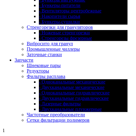
- Бункеры-питатели
- Вентиляторы центробежные
- Накопители сырья
- Бункеры-сушилки
Стренгорезки для грануляторов
- Ножевые стренгорезки
- Стренгорезы фрезерные
Вибросито для гранул
Промышленные чиллеры
Заточные станки
Запчасти
Шнековые пары
Редукторы
Фильтры расплава
- Одноканальные механические
- Двухканальные механические
- Одноканальные гидравлические
- Двухканальные гидравлические
- Лазерные фильтры
- Двухканальные плунжерные
Частотные преобразователи
Сетки фильтрации полимеров
1