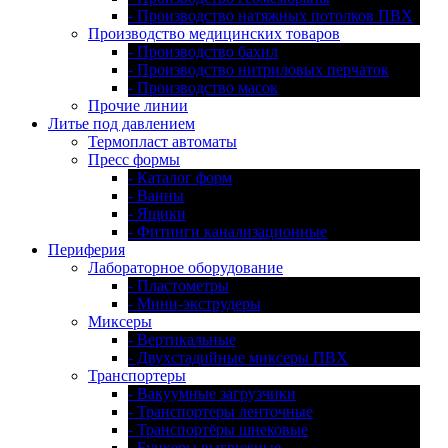
- Производство натяжных потолков ПВХ
Производство медицинских товаров
- Производство бахил
- Производство нитриловых перчаток
- Производство масок
Прочие линии
Литье под давлением
Термопласт автоматы
Пресс формы
- Каталог форм
- Ванны
- Ящики
- Фитинги канализационные
Периферия
Лабораторное оборудование
- Пластометры
- Мини-экструдеры
Миксеры
- Вертикальные
- Двухстадийные миксеры ПВХ
Транспортеры
- Вакуумные загрузчики
- Транспортеры ленточные
- Транспортёры шнековые
- Бункеры выгружные