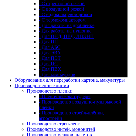
- С стренговой резкой
- С воздушной резкой
- С водокольцевой резкой
- С термокомпактором
- Для работы на дробленке
- Для работы на пушонке
- Для ПНД, ПВД, ЛПЭНП
- Для ПП
- Для АБС
- Для ЭВА
- Для ПЭТ
- Для ПС
- Для ПВХ
- Для компаундов
Оборудования для переработки картона, макулатуры
Производственные линии
Производство пленки
- Пленочные экструдеры
- Производство воздушно-пузырьковой
пленки
- Производство стрейч-плёнки,
агрострейч
Производство стреп-лент
Производство нитей, мононитей
Производство мешков, пакетов