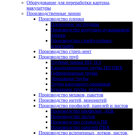
Оборудование для переработки картона,
макулатуры
Производственные линии
Производство пленки
Пленочные экструдеры
Производство воздушно-пузырьковой
пленки
Производство стрейч-плёнки,
агрострейч
Производство стреп-лент
Производство труб
Трубные линии ПП, ПЭ
Канализационные трубы ПП,ПВХ
Гофрированные трубы
Дренажные трубы
Трубы капельного орошения
Бумажные трубы, шпули
Производство мешков, пакетов
Производство нитей, мононитей
Производство профилей, панелей и листов
Производство профилей, ДПК
Производство листов
Производство сотового ПК
Производство панелей ПВХ
Производство вспененных, лотков, листов,