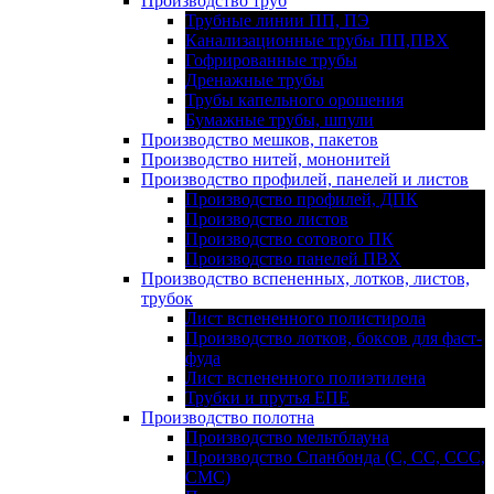
Производство труб
Трубные линии ПП, ПЭ
Канализационные трубы ПП,ПВХ
Гофрированные трубы
Дренажные трубы
Трубы капельного орошения
Бумажные трубы, шпули
Производство мешков, пакетов
Производство нитей, мононитей
Производство профилей, панелей и листов
Производство профилей, ДПК
Производство листов
Производство сотового ПК
Производство панелей ПВХ
Производство вспененных, лотков, листов,
трубок
Лист вспененного полистирола
Производство лотков, боксов для фаст-
фуда
Лист вспененного полиэтилена
Трубки и прутья ЕПЕ
Производство полотна
Производство мельтблауна
Производство Спанбонда (С, СС, ССС,
СМС)