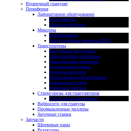
Вторичный гранулят
Периферия
Лабораторное оборудование
Пластометры
Мини-экструдеры
Миксеры
Вертикальные
Двухстадийные миксеры ПВХ
Транспортеры
Вакуумные загрузчики
Транспортеры ленточные
Транспортёры шнековые
Бункеры выгружные
Бункеры-питатели
Вентиляторы центробежные
Накопители сырья
Бункеры-сушилки
Стренгорезы для грануляторов
Стренгорезы фрезерные
Вибросито для гранулы
Промышленные чиллеры
Заточные станки
Запчасти
Шнековые пары
Редукторы