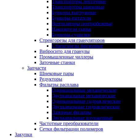
Транспортеры ленточные
Транспортёры шнековые
Бункеры выгружные
Бункеры-питатели
Вентиляторы центробежные
Накопители сырья
Бункеры-сушилки
Стренгорезы для грануляторов
Стренгорезы фрезерные
Вибросито для гранулы
Промышленные чиллеры
Заточные станки
Запчасти
Шнековые пары
Редукторы
Фильтры расплава
Одноканальные механические
Двухканальные механические
Одноканальные гидравлические
Двухканальные гидравлические
Лазерные фильтры
Двухканальные плунжерные
Частотные преобразователи
Сетки фильтрации полимеров
Закупки