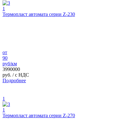
1
Термопласт автомата серии Z-230
от
90
руб/км
3990000
руб.
/ с НДС
Подробнее
1
1
Термопласт автомата серии Z-270