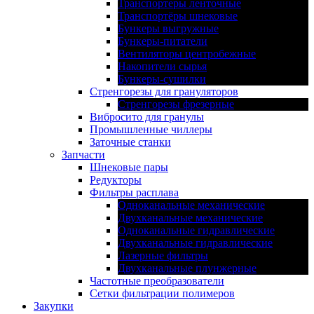
Транспортеры ленточные
Транспортёры шнековые
Бункеры выгружные
Бункеры-питатели
Вентиляторы центробежные
Накопители сырья
Бункеры-сушилки
Стренгорезы для грануляторов
Стренгорезы фрезерные
Вибросито для гранулы
Промышленные чиллеры
Заточные станки
Запчасти
Шнековые пары
Редукторы
Фильтры расплава
Одноканальные механические
Двухканальные механические
Одноканальные гидравлические
Двухканальные гидравлические
Лазерные фильтры
Двухканальные плунжерные
Частотные преобразователи
Сетки фильтрации полимеров
Закупки