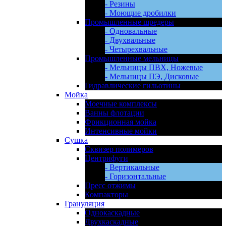
- Резины
- Моющие дробилки
Промышленные шредеры
- Одновальные
- Двухвальные
- Четырехвальные
Промышленные мельницы
- Мельницы ПВХ, Ножевые
- Мельницы ПЭ, Дисковые
Гидравлические гильотины
Мойка
Моечные комплексы
Ванны флотации
Фрикционная мойка
Интенсивные мойки
Сушка
Сквизер полимеров
Центрифуги
- Вертикальные
- Горизонтальные
Пресс отжимы
Компакторы
Грануляция
Однокаскадные
Двухкаскадные