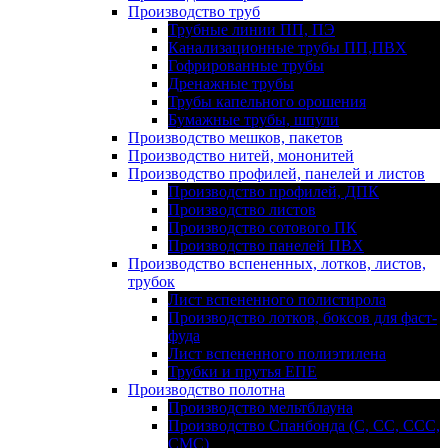
Производство труб
Трубные линии ПП, ПЭ
Канализационные трубы ПП,ПВХ
Гофрированные трубы
Дренажные трубы
Трубы капельного орошения
Бумажные трубы, шпули
Производство мешков, пакетов
Производство нитей, мононитей
Производство профилей, панелей и листов
Производство профилей, ДПК
Производство листов
Производство сотового ПК
Производство панелей ПВХ
Производство вспененных, лотков, листов,
трубок
Лист вспененного полистирола
Производство лотков, боксов для фаст-
фуда
Лист вспененного полиэтилена
Трубки и прутья ЕПЕ
Производство полотна
Производство мельтблауна
Производство Спанбонда (С, СС, ССС,
СМС)