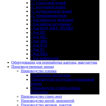
- С стренговой резкой
- С воздушной резкой
- С водокольцевой резкой
- С термокомпактором
- Для работы на дробленке
- Для работы на пушонке
- Для ПНД, ПВД, ЛПЭНП
- Для ПП
- Для АБС
- Для ЭВА
- Для ПЭТ
- Для ПС
- Для ПВХ
- Для компаундов
Оборудования для переработки картона, макулатуры
Производственные линии
Производство пленки
- Пленочные экструдеры
- Производство воздушно-пузырьковой
пленки
- Производство стрейч-плёнки,
агрострейч
Производство стреп-лент
Производство нитей, мононитей
Производство мешков, пакетов