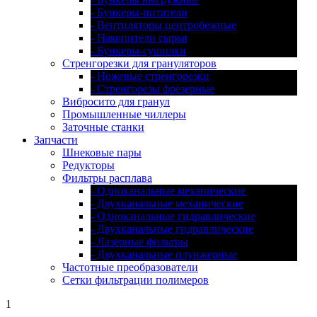
- Бункеры-питатели
- Вентиляторы центробежные
- Накопители сырья
- Бункеры-сушилки
Стренгорезки для грануляторов
- Ножевые стренгорезки
- Стренгорезы фрезерные
Вибросито для гранул
Промышленные чиллеры
Заточные станки
Запчасти
Шнековые пары
Редукторы
Фильтры расплава
- Одноканальные механические
- Двухканальные механические
- Одноканальные гидравлические
- Двухканальные гидравлические
- Лазерные фильтры
- Двухканальные плунжерные
Частотные преобразователи
Сетки фильтрации полимеров
1