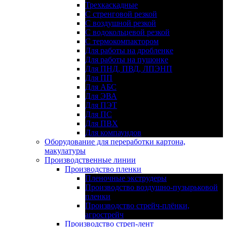
Трехкаскадные
С стренговой резкой
С воздушной резкой
С водокольцевой резкой
С термокомпактором
Для работы на дробленке
Для работы на пушонке
Для ПНД, ПВД, ЛПЭНП
Для ПП
Для АБС
Для ЭВА
Для ПЭТ
Для ПС
Для ПВХ
Для компаундов
Оборудование для переработки картона,
макулатуры
Производственные линии
Производство пленки
Пленочные экструдеры
Производство воздушно-пузырьковой
пленки
Производство стрейч-плёнки,
агрострейч
Производство стреп-лент