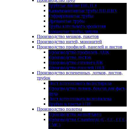
Производство труб
Трубные линии ПП, ПЭ
Канализационные трубы ПП,ПВХ
Гофрированные трубы
Дренажные трубы
Трубы капельного орошения
Бумажные трубы, шпули
Производство мешков, пакетов
Производство нитей, мононитей
Производство профилей, панелей и листов
Производство профилей, ДПК
Производство листов
Производство сотового ПК
Производство панелей ПВХ
Производство вспененных, лотков, листов,
трубок
Лист вспененного полистирола
Производство лотков, боксов для фаст-
фуда
Лист вспененного полиэтилена
Трубки и прутья ЕПЕ
Производство полотна
Производство мельтблауна
Производство Спанбонда (С, СС, ССС,
СМС)