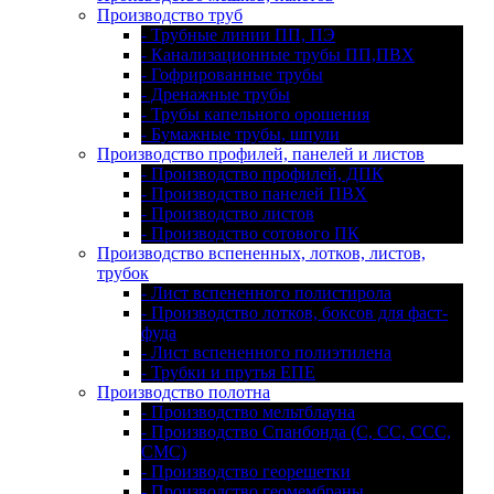
Производство труб
- Трубные линии ПП, ПЭ
- Канализационные трубы ПП,ПВХ
- Гофрированные трубы
- Дренажные трубы
- Трубы капельного орошения
- Бумажные трубы, шпули
Производство профилей, панелей и листов
- Производство профилей, ДПК
- Производство панелей ПВХ
- Производство листов
- Производство сотового ПК
Производство вспененных, лотков, листов,
трубок
- Лист вспененного полистирола
- Производство лотков, боксов для фаст-
фуда
- Лист вспененного полиэтилена
- Трубки и прутья ЕПЕ
Производство полотна
- Производство мельтблауна
- Производство Спанбонда (С, СС, ССС,
СМС)
- Производство георешетки
- Производство геомембраны