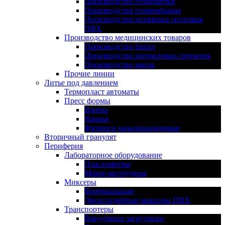
Производство георешетки
Производство геомембраны
Производство натяжных потолков
ПВХ
Производство медицинских товаров
Производство бахил
Производство нитриловых перчаток
Производство масок
Прочие линии
Литье под давлением
Термопласт автоматы
Пресс формы
Ванны
Ящики
Фитинги канализационные
Вторичный гранулят
Периферия
Лабораторное оборудование
Пластометры
Мини-экструдеры
Миксеры
Вертикальные
Двухстадийные миксеры ПВХ
Транспортеры
Вакуумные загрузчики