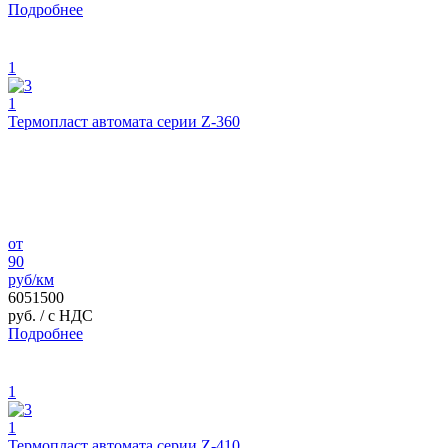
Подробнее
1
1
Термопласт автомата серии Z-360
от
90
руб/км
6051500
руб.
/ с НДС
Подробнее
1
1
Термопласт автомата серии Z-410