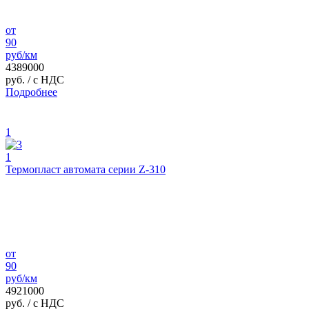
от
90
руб/км
4389000
руб.
/ с НДС
Подробнее
1
1
Термопласт автомата серии Z-310
от
90
руб/км
4921000
руб.
/ с НДС