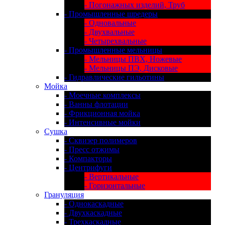
- Погонажных изделий, Труб
- Промышленные шредеры
- Одновальные
- Двухвальные
- Четырехвальные
- Промышленные мельницы
- Мельницы ПВХ, Ножевые
- Мельницы ПЭ, Дисковые
- Гидравлические гильотины
Мойка
- Моечные комплексы
- Ванны флотации
- Фрикционная мойка
- Интенсивные мойки
Сушка
- Сквизер полимеров
- Пресс отжимы
- Компакторы
- Центрифуги
- Вертикальные
- Горизонтальные
Грануляция
- Однокаскадные
- Двухкаскадные
- Трехкаскадные