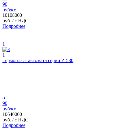
90
руб/км
10108000
руб.
/ с НДС
Подробнее
1
1
Термопласт автомата серии Z-530
от
90
руб/км
10640000
руб.
/ с НДС
Подробнее