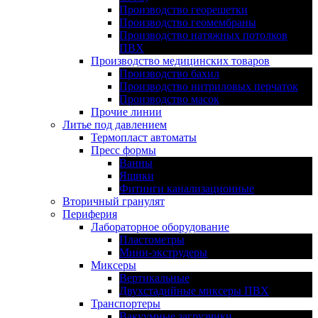
Производство георешетки
Производство геомембраны
Производство натяжных потолков
ПВХ
Производство медицинских товаров
Производство бахил
Производство нитриловых перчаток
Производство масок
Прочие линии
Литье под давлением
Термопласт автоматы
Пресс формы
Ванны
Ящики
Фитинги канализационные
Вторичный гранулят
Периферия
Лабораторное оборудование
Пластометры
Мини-экструдеры
Миксеры
Вертикальные
Двухстадийные миксеры ПВХ
Транспортеры
Вакуумные загрузчики