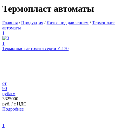
Термопласт автоматы
Главная
/
Продукция
/
Литье под давлением
/
Термопласт
автоматы
1
1
Термопласт автомата серии Z-170
от
90
руб/км
3325000
руб.
/ с НДС
Подробнее
1