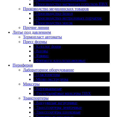
- Производство натяжных потолков ПВХ
Производство медицинских товаров
- Производство бахил
- Производство нитриловых перчаток
- Производство масок
Прочие линии
Литье под давлением
Термопласт автоматы
Пресс формы
- Каталог форм
- Ванны
- Ящики
- Фитинги канализационные
Периферия
Лабораторное оборудование
- Пластометры
- Мини-экструдеры
Миксеры
- Вертикальные
- Двухстадийные миксеры ПВХ
Транспортеры
- Вакуумные загрузчики
- Транспортеры ленточные
- Транспортёры шнековые
- Бункеры выгружные