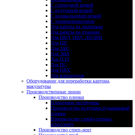
С стренговой резкой
С воздушной резкой
С водокольцевой резкой
С термокомпактором
Для работы на дробленке
Для работы на пушонке
Для ПНД, ПВД, ЛПЭНП
Для ПП
Для АБС
Для ЭВА
Для ПЭТ
Для ПС
Для ПВХ
Для компаундов
Оборудование для переработки картона,
макулатуры
Производственные линии
Производство пленки
Пленочные экструдеры
Производство воздушно-пузырьковой
пленки
Производство стрейч-плёнки,
агрострейч
Производство стреп-лент