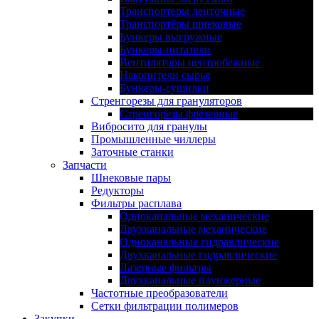
Транспортеры ленточные
Транспортёры шнековые
Бункеры выгружные
Бункеры-питатели
Вентиляторы центробежные
Накопители сырья
Бункеры-сушилки
Стренгорезы для грануляторов
Стренгорезы фрезерные
Вибросито для гранулы
Промышленные чиллеры
Заточные станки
Запчасти
Шнековые пары
Редукторы
Фильтры расплава
Одноканальные механические
Двухканальные механические
Одноканальные гидравлические
Двухканальные гидравлические
Лазерные фильтры
Двухканальные плунжерные
Частотные преобразователи
Сетки фильтрации полимеров
Закупки