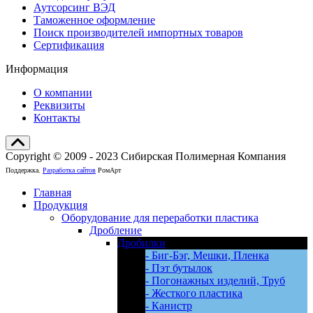
Аутсорсинг ВЭД
Таможенное оформление
Поиск производителей импортных товаров
Сертификация
Информация
О компании
Реквизиты
Контакты
Copyright © 2009 - 2023 Сибирская Полимерная Компания
Поддержка.
Разработка сайтов
РомАрт
Главная
Продукция
Оборудование для переработки пластика
Дробление
Дробилки
- Биг-Бэг, Мешки, Пленка
- Пэт бутылок
- Погонажных изделий, Труб
- Жесткого пластика
- Канистр