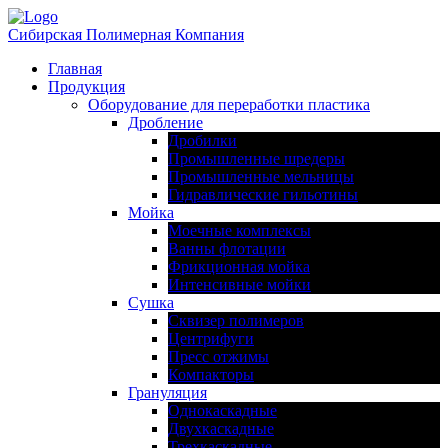
Сибирская Полимерная Компания
Главная
Продукция
Оборудование для переработки пластика
Дробление
Дробилки
Промышленные шредеры
Промышленные мельницы
Гидравлические гильотины
Мойка
Моечные комплексы
Ванны флотации
Фрикционная мойка
Интенсивные мойки
Сушка
Сквизер полимеров
Центрифуги
Пресс отжимы
Компакторы
Грануляция
Однокаскадные
Двухкаскадные
Трехкаскадные