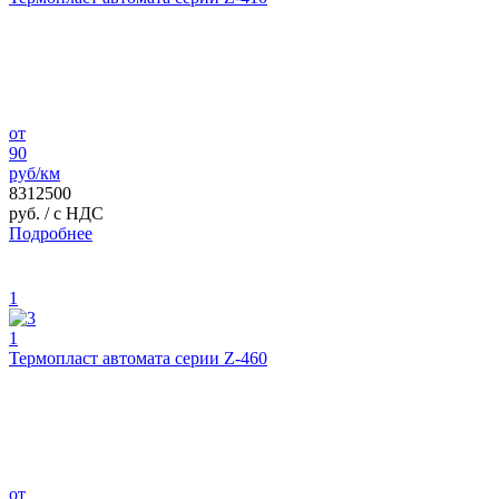
от
90
руб/км
8312500
руб.
/ с НДС
Подробнее
1
1
Термопласт автомата серии Z-460
от