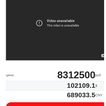
8312500
цена:
руб.
102109.1
$
689033.5
CNY