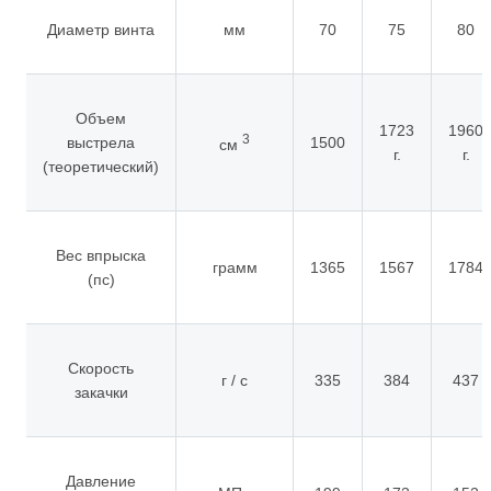
Диаметр винта
мм
70
75
80
Объем
1723
1960
3
выстрела
1500
см
г.
г.
(теоретический)
Вес впрыска
грамм
1365
1567
1784
(пс)
Скорость
г / с
335
384
437
закачки
Давление