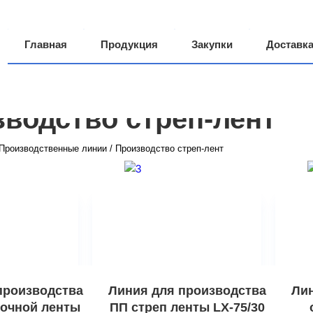
Главная
Продукция
Закупки
Доставк
Производство
О компании
Грузоперевозки
водство стреп-лент
Производственные линии
/
Производство стреп-лент
производства
Линия для производства
Лин
вочной ленты
ПП стреп ленты LX-75/30