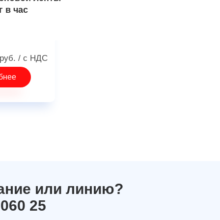
г в час
руб.
/ с НДС
бнее
ание или линию?
 060 25