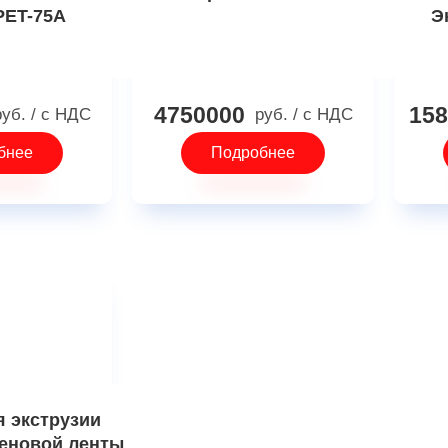
PET-75A
Э
4750000
158
руб.
/ с НДС
руб.
/ с НДС
бнее
Подробнее
я экструзии
еновой ленты