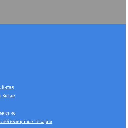
з Китая
в Китае
мление
елей импортных товаров