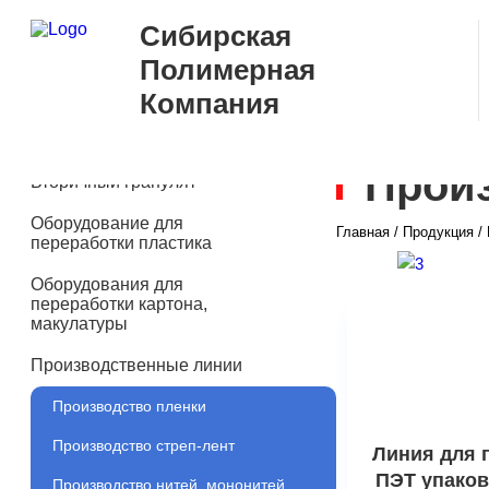
Сибирская
Полимерная
Компания
Произ
Вторичный гранулят
Оборудование для
Главная
/
Продукция
/
переработки пластика
Оборудования для
переработки картона,
макулатуры
Производственные линии
Производство пленки
Производство стреп-лент
Линия для 
ПЭТ упако
Производство нитей, мононитей