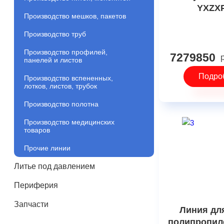
YXZX
Производство мешков, пакетов
Производство труб
Производство профилей,
7279850
панелей и листов
Подро
Производство вспененных,
лотков, листов, трубок
Производство полотна
Производство медицинских
товаров
Прочие линии
Литье под давлением
Периферия
Запчасти
Линия дл
полипропил