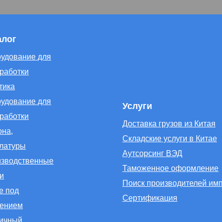
алог
удование для
работки
тика
удование для
Услуги
работки
Доставка грузов из Китая
она,
Складские услуги в Китае
латуры
Аутсорсинг ВЭД
зводственные
Таможенное оформление
и
Поиск производителей им
е под
Сертификация
лением
ичный