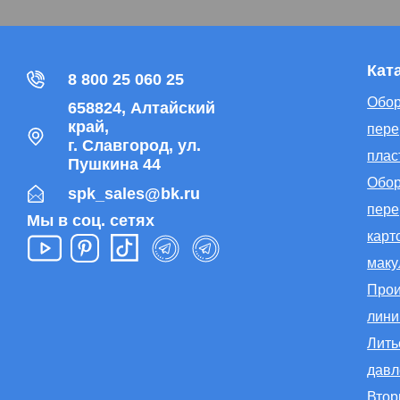
Кат
8 800 25 060 25
Обор
658824, Алтайский
край,
пере
г. Славгород, ул.
плас
Пушкина 44
Обор
spk_sales@bk.ru
пере
Мы в соц. сетях
карт
маку
Прои
лини
Лить
дав
Втор