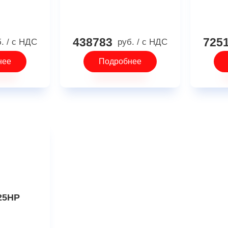
438783
725
б.
/ с НДС
руб.
/ с НДС
нее
Подробнее
25HP