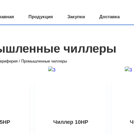
лавная
Продукция
Закупки
Доставка
 компании
Грузоперевозки
ышленные чиллеры
ериферия
/
Промышленные чиллеры
 5HP
Чиллер 10HP
Ч