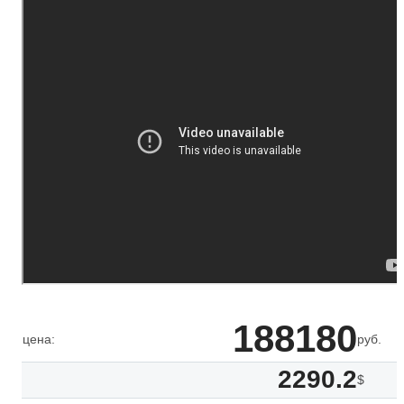
188180
цена:
руб.
2290.2
$