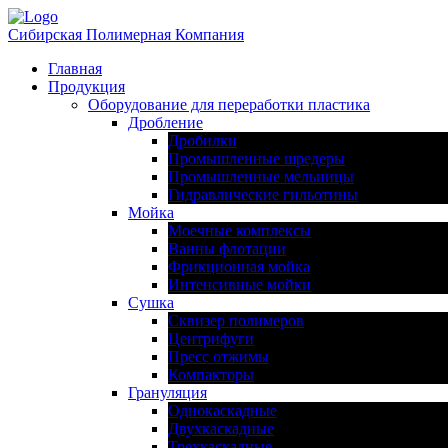
Сибирская Полимерная Компания
Главная
Продукция
Оборудование для переработки пластика
Дробление
Дробилки
Промышленные шредеры
Промышленные мельницы
Гидравлические гильотины
Мойка
Моечные комплексы
Ванны флотации
Фрикционная мойка
Интенсивные мойки
Сушка
Сквизер полимеров
Центрифуги
Пресс отжимы
Компакторы
Грануляция
Однокаскадные
Двухкаскадные
Трехкаскадные