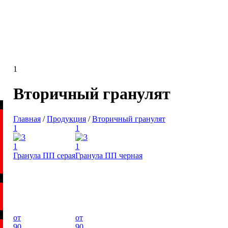
1
Вторичный гранулят
Главная
/
Продукция
/
Вторичный гранулят
1
1
1
1
Гранула ПП серая
Гранула ПП черная
от
от
90
90