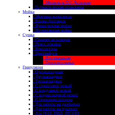
- Мельницы ПЭ, Дисковые
- Гидравлические гильотины
Мойка
- Моечные комплексы
- Ванны флотации
- Фрикционная мойка
- Интенсивные мойки
Сушка
- Сквизер полимеров
- Пресс отжимы
- Компакторы
- Центрифуги
- Вертикальные
- Горизонтальные
Грануляция
- Однокаскадные
- Двухкаскадные
- Трехкаскадные
- С стренговой резкой
- С воздушной резкой
- С водокольцевой резкой
- С термокомпактором
- Для работы на дробленке
- Для работы на пушонке
- Для ПНД, ПВД, ЛПЭНП