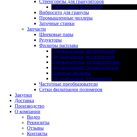
Стренгорезы для грануляторов
Стренгорезы фрезерные
Вибросито для гранулы
Промышленные чиллеры
Заточные станки
Запчасти
Шнековые пары
Редукторы
Фильтры расплава
Одноканальные механические
Двухканальные механические
Одноканальные гидравлические
Двухканальные гидравлические
Лазерные фильтры
Двухканальные плунжерные
Частотные преобразователи
Сетки фильтрации полимеров
Закупки
Доставка
Производство
О компании
Видео
Реквизиты
Отзывы
Контакты