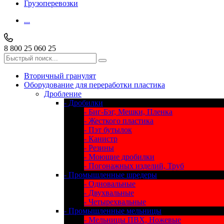
Грузоперевозки
...
8 800 25 060 25
Вторичный гранулят
Оборудование для переработки пластика
Дробление
- Дробилки
- Биг-Бэг, Мешки, Пленка
- Жесткого пластика
- Пэт бутылок
- Канистр
- Резины
- Моющие дробилки
- Погонажных изделий, Труб
- Промышленные шредеры
- Одновальные
- Двухвальные
- Четырехвальные
- Промышленные мельницы
- Мельницы ПВХ, Ножевые