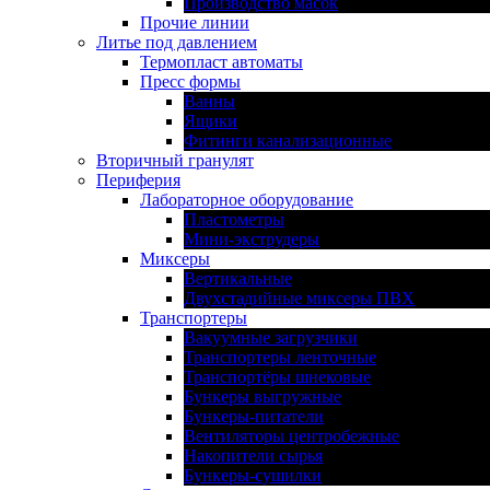
Производство масок
Прочие линии
Литье под давлением
Термопласт автоматы
Пресс формы
Ванны
Ящики
Фитинги канализационные
Вторичный гранулят
Периферия
Лабораторное оборудование
Пластометры
Мини-экструдеры
Миксеры
Вертикальные
Двухстадийные миксеры ПВХ
Транспортеры
Вакуумные загрузчики
Транспортеры ленточные
Транспортёры шнековые
Бункеры выгружные
Бункеры-питатели
Вентиляторы центробежные
Накопители сырья
Бункеры-сушилки