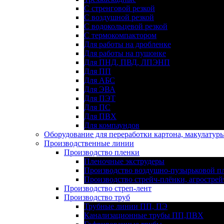
С стренговой резкой
С воздушной резкой
С водокольцевой резкой
С термокомпактором
Для работы на дробленке
Для работы на пушонке
Для ПНД, ПВД, ЛПЭНП
Для ПП
Для АБС
Для ЭВА
Для ПЭТ
Для ПС
Для ПВХ
Для компаундов
Оборудование для переработки картона, макулатур
Производственные линии
Производство пленки
Пленочные экструдеры
Производство воздушно-пузырьковой п
Производство стрейч-плёнки, агрострей
Производство стреп-лент
Производство труб
Трубные линии ПП, ПЭ
Канализационные трубы ПП,ПВХ