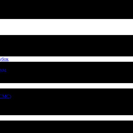
убок
уда
 СМС)