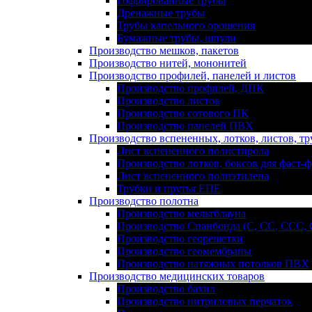
Гофрированные трубы
Дренажные трубы
Трубы капельного орошения
Бумажные трубы, шпули
Производство мешков, пакетов
Производство нитей, мононитей
Производство профилей, панелей и листов
Производство профилей, ДПК
Производство листов
Производство сотового ПК
Производство панелей ПВХ
Производство вспененных, лотков, листов, тр
Лист вспененного полистирола
Производство лотков, боксов для фаст-ф
Лист вспененного полиэтилена
Трубки и прутья ЕПЕ
Производство полотна
Производство мельтблауна
Производство Спанбонда (С, СС, ССС,
Производство георешетки
Производство геомембраны
Производство натяжных потолков ПВХ
Производство медицинских товаров
Производство бахил
Производство нитриловых перчаток