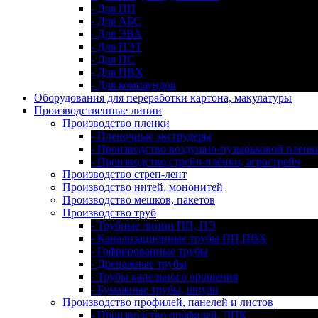
- Для ПП
- Для АБС
- Для ЭВА
- Для ПЭТ
- Для ПС
- Для ПВХ
- Для компаундов
Оборудования для переработки картона, макулатуры
Производственные линии
Производство пленки
- Пленочные экструдеры
- Производство воздушно-пузырьковой пленк
- Производство стрейч-плёнки, агрострейч
Производство стреп-лент
Производство нитей, мононитей
Производство мешков, пакетов
Производство труб
- Трубные линии ПП, ПЭ
- Канализационные трубы ПП,ПВХ
- Гофрированные трубы
- Дренажные трубы
- Трубы капельного орошения
- Бумажные трубы, шпули
Производство профилей, панелей и листов
- Производство профилей, ДПК