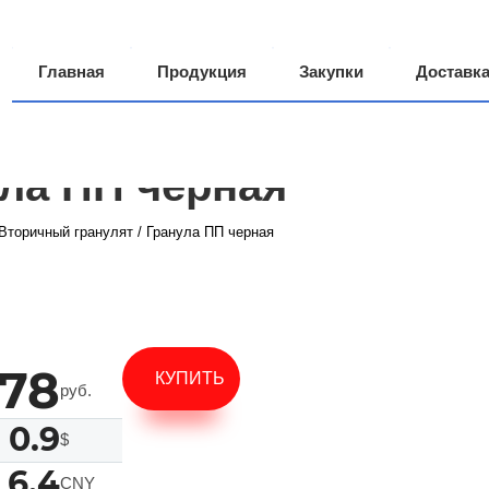
Главная
Продукция
Закупки
Доставк
Производство
О компании
Грузоперевозки
ла ПП черная
Вторичный гранулят
/
Гранула ПП черная
78
КУПИТЬ
руб.
0.9
$
6.4
CNY