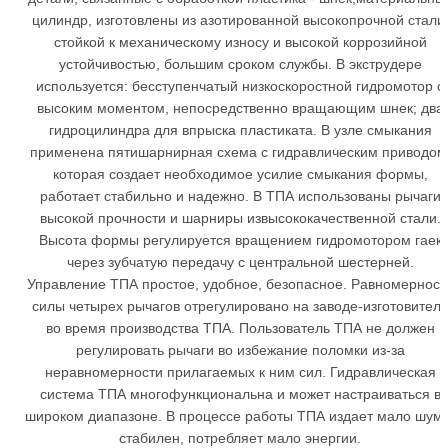
цилиндр, изготовлены из азотированной высокопрочной стали
стойкой к механическому износу и высокой коррозийной
устойчивостью, большим сроком службы. В экструдере
используется: бесступенчатый низкоскоростной гидромотор с
высоким моментом, непосредственно вращающим шнек; два
гидроцилиндра для впрыска пластиката. В узле смыкания
применена пятишарнирная схема с гидравлическим приводом
которая создает необходимое усилие смыкания формы,
работает стабильно и надежно. В ТПА использованы рычаги
высокой прочности и шарниры извысококачественной стали.
Высота формы регулируется вращением гидромотором гаек
через зубчатую передачу с центральной шестерней.
Управление ТПА простое, удобное, безопасное. Равномерност
силы четырех рычагов отрегулировано на заводе-изготовител
во время производства ТПА. Пользователь ТПА не должен
регулировать рычаги во избежание поломки из-за
неравномерности прилагаемых к ним сил. Гидравлическая
система ТПА многофункциональна и может настраиваться в
широком диапазоне. В процессе работы ТПА издает мало шума
стабилен, потребляет мало энергии.