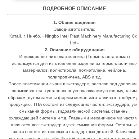
ПОДРОБНОЕ ОПИСАНИЕ
1. Общие сведения
Завод-изготовитель:
Китай, г. Нинбо, «Ningbo Intel Plast Machinery Manufacturing Co.
Ltd»
2. Описание оборудования
Инжекционно-литьевая машина (Термопластавтомат)
используется для изготовления изделий из термопластичных
материалов: полистирола, полиэтилена, нейлона,
полипропилена, АВS и т.д.
После пластикации сырья в экструдере, расплав под давление
впрыскивается в установленную охлаждаемую форму, таким
образом, путем замены формы можно изготавливать требуему
продукцию. ТПА состоит из следующих частей: экструдера, узл
смыкания формы, гидравлической системы, станины,
охлаждающей система и т.д. Главными механическими частям
являются две: экструдер и узел смыкания формы. Остальные
части состоят из типовых и стандартных деталей. Ключевые
детали, связанные с обработкой пластика - шнек,материальны