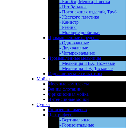
- Биг-Бэг, Мешки, Пленка
- Пэт бутылок
- Погонажных изделий, Труб
- Жесткого пластика
- Канистр
- Резины
- Моющие дробилки
Промышленные шредеры
- Одновальные
- Двухвальные
- Четырехвальные
Промышленные мельницы
- Мельницы ПВХ, Ножевые
- Мельницы ПЭ, Дисковые
Гидравлические гильотины
Мойка
Моечные комплексы
Ванны флотации
Фрикционная мойка
Интенсивные мойки
Сушка
Сквизер полимеров
Центрифуги
- Вертикальные
- Горизонтальные