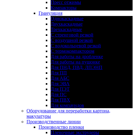
Пресс отжимы
Компакторы
Грануляция
Однокаскадные
Двухкаскадные
Трехкаскадные
С стренговой резкой
С воздушной резкой
С водокольцевой резкой
С термокомпактором
Для работы на дробленке
Для работы на пушонке
Для ПНД, ПВД, ЛПЭНП
Для ПП
Для АБС
Для ЭВА
Для ПЭТ
Для ПС
Для ПВХ
Для компаундов
Оборудование для переработки картона,
макулатуры
Производственные линии
Производство пленки
Пленочные экструдеры