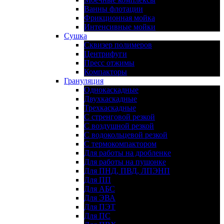
Ванны флотации
Фрикционная мойка
Интенсивные мойки
Сушка
Сквизер полимеров
Центрифуги
Пресс отжимы
Компакторы
Грануляция
Однокаскадные
Двухкаскадные
Трехкаскадные
С стренговой резкой
С воздушной резкой
С водокольцевой резкой
С термокомпактором
Для работы на дробленке
Для работы на пушонке
Для ПНД, ПВД, ЛПЭНП
Для ПП
Для АБС
Для ЭВА
Для ПЭТ
Для ПС