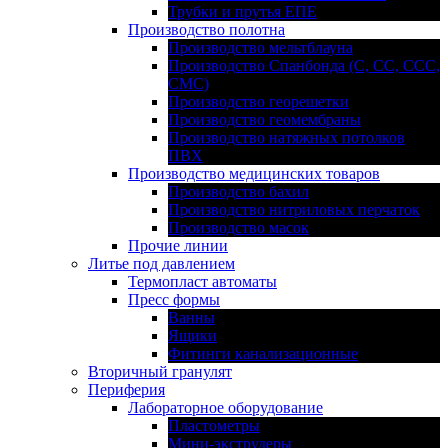
Трубки и прутья ЕПЕ
Производство полотна
Производство мельтблауна
Производство Спанбонда (С, СС, ССС,
СМС)
Производство георешетки
Производство геомембраны
Производство натяжных потолков
ПВХ
Производство медицинских товаров
Производство бахил
Производство нитриловых перчаток
Производство масок
Прочие линии
Литье под давлением
Термопласт автоматы
Пресс формы
Ванны
Ящики
Фитинги канализационные
Вторичный гранулят
Периферия
Лабораторное оборудование
Пластометры
Мини-экструдеры