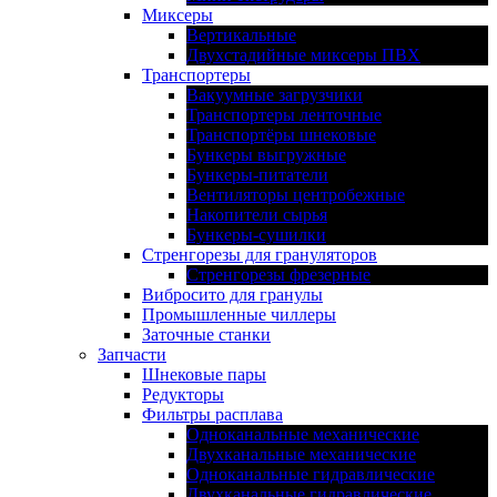
Миксеры
Вертикальные
Двухстадийные миксеры ПВХ
Транспортеры
Вакуумные загрузчики
Транспортеры ленточные
Транспортёры шнековые
Бункеры выгружные
Бункеры-питатели
Вентиляторы центробежные
Накопители сырья
Бункеры-сушилки
Стренгорезы для грануляторов
Стренгорезы фрезерные
Вибросито для гранулы
Промышленные чиллеры
Заточные станки
Запчасти
Шнековые пары
Редукторы
Фильтры расплава
Одноканальные механические
Двухканальные механические
Одноканальные гидравлические
Двухканальные гидравлические