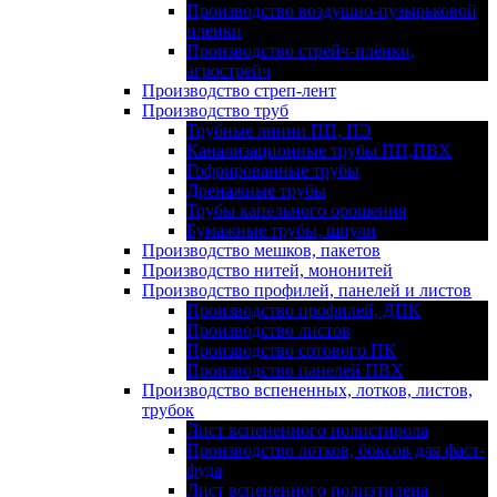
Производство воздушно-пузырьковой
пленки
Производство стрейч-плёнки,
агрострейч
Производство стреп-лент
Производство труб
Трубные линии ПП, ПЭ
Канализационные трубы ПП,ПВХ
Гофрированные трубы
Дренажные трубы
Трубы капельного орошения
Бумажные трубы, шпули
Производство мешков, пакетов
Производство нитей, мононитей
Производство профилей, панелей и листов
Производство профилей, ДПК
Производство листов
Производство сотового ПК
Производство панелей ПВХ
Производство вспененных, лотков, листов,
трубок
Лист вспененного полистирола
Производство лотков, боксов для фаст-
фуда
Лист вспененного полиэтилена