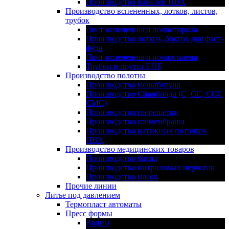
Производство панелей ПВХ
Производство вспененных, лотков, листов,
трубок
Лист вспененного полистирола
Производство лотков, боксов для фаст-
фуда
Лист вспененного полиэтилена
Трубки и прутья ЕПЕ
Производство полотна
Производство мельтблауна
Производство Спанбонда (С, СС, ССС,
СМС)
Производство георешетки
Производство геомембраны
Производство натяжных потолков
ПВХ
Производство медицинских товаров
Производство бахил
Производство нитриловых перчаток
Производство масок
Прочие линии
Литье под давлением
Термопласт автоматы
Пресс формы
Ванны