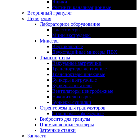
Ящики
Фитинги канализационные
Вторичный гранулят
Периферия
Лабораторное оборудование
Пластометры
Мини-экструдеры
Миксеры
Вертикальные
Двухстадийные миксеры ПВХ
Транспортеры
Вакуумные загрузчики
Транспортеры ленточные
Транспортёры шнековые
Бункеры выгружные
Бункеры-питатели
Вентиляторы центробежные
Накопители сырья
Бункеры-сушилки
Стренгорезы для грануляторов
Стренгорезы фрезерные
Вибросито для гранулы
Промышленные чиллеры
Заточные станки
Запчасти