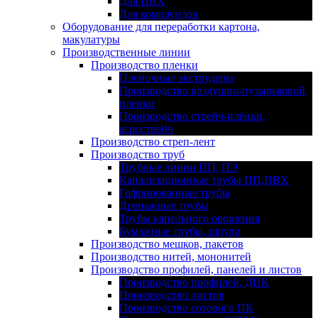
Для ПВХ
Для компаундов
Оборудование для переработки картона,
макулатуры
Производственные линии
Производство пленки
Пленочные экструдеры
Производство воздушно-пузырьковой
пленки
Производство стрейч-плёнки,
агрострейч
Производство стреп-лент
Производство труб
Трубные линии ПП, ПЭ
Канализационные трубы ПП,ПВХ
Гофрированные трубы
Дренажные трубы
Трубы капельного орошения
Бумажные трубы, шпули
Производство мешков, пакетов
Производство нитей, мононитей
Производство профилей, панелей и листов
Производство профилей, ДПК
Производство листов
Производство сотового ПК