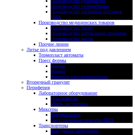
Производство георешетки
Производство геомембраны
Производство натяжных потолков
ПВХ
Производство медицинских товаров
Производство бахил
Производство нитриловых перчаток
Производство масок
Прочие линии
Литье под давлением
Термопласт автоматы
Пресс формы
Ванны
Ящики
Фитинги канализационные
Вторичный гранулят
Периферия
Лабораторное оборудование
Пластометры
Мини-экструдеры
Миксеры
Вертикальные
Двухстадийные миксеры ПВХ
Транспортеры
Вакуумные загрузчики