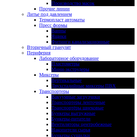
Производство масок
Прочие линии
Литье под давлением
Термопласт автоматы
Пресс формы
Ванны
Ящики
Фитинги канализационные
Вторичный гранулят
Периферия
Лабораторное оборудование
Пластометры
Мини-экструдеры
Миксеры
Вертикальные
Двухстадийные миксеры ПВХ
Транспортеры
Вакуумные загрузчики
Транспортеры ленточные
Транспортёры шнековые
Бункеры выгружные
Бункеры-питатели
Вентиляторы центробежные
Накопители сырья
Бункеры-сушилки