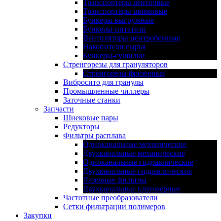
Транспортеры ленточные
Транспортёры шнековые
Бункеры выгружные
Бункеры-питатели
Вентиляторы центробежные
Накопители сырья
Бункеры-сушилки
Стренгорезы для грануляторов
Стренгорезы фрезерные
Вибросито для гранулы
Промышленные чиллеры
Заточные станки
Запчасти
Шнековые пары
Редукторы
Фильтры расплава
Одноканальные механические
Двухканальные механические
Одноканальные гидравлические
Двухканальные гидравлические
Лазерные фильтры
Двухканальные плунжерные
Частотные преобразователи
Сетки фильтрации полимеров
Закупки