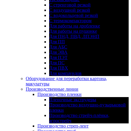
С стренговой резкой
С воздушной резкой
С водокольцевой резкой
С термокомпактором
Для работы на дробленке
Для работы на пушонке
Для ПНД, ПВД, ЛПЭНП
Для ПП
Для АБС
Для ЭВА
Для ПЭТ
Для ПС
Для ПВХ
Для компаундов
Оборудование для переработки картона,
макулатуры
Производственные линии
Производство пленки
Пленочные экструдеры
Производство воздушно-пузырьковой
пленки
Производство стрейч-плёнки,
агрострейч
Производство стреп-лент