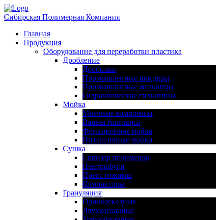
Сибирская Полимерная Компания
Главная
Продукция
Оборудование для переработки пластика
Дробление
Дробилки
Промышленные шредеры
Промышленные мельницы
Гидравлические гильотины
Мойка
Моечные комплексы
Ванны флотации
Фрикционная мойка
Интенсивные мойки
Сушка
Сквизер полимеров
Центрифуги
Пресс отжимы
Компакторы
Грануляция
Однокаскадные
Двухкаскадные
Трехкаскадные