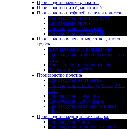
Производство мешков, пакетов
Производство нитей, мононитей
Производство профилей, панелей и листов
Производство профилей, ДПК
Производство листов
Производство сотового ПК
Производство панелей ПВХ
Производство вспененных, лотков, листов,
трубок
Лист вспененного полистирола
Производство лотков, боксов для фаст-
фуда
Лист вспененного полиэтилена
Трубки и прутья ЕПЕ
Производство полотна
Производство мельтблауна
Производство Спанбонда (С, СС, ССС,
СМС)
Производство георешетки
Производство геомембраны
Производство натяжных потолков
ПВХ
Производство медицинских товаров
Производство бахил
Производство нитриловых перчаток