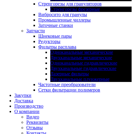
Стренгорезы для грануляторов
Стренгорезы фрезерные
Вибросито для гранулы
Промышленные чиллеры
Заточные станки
Запчасти
Шнековые пары
Редукторы
Фильтры расплава
Одноканальные механические
Двухканальные механические
Одноканальные гидравлические
Двухканальные гидравлические
Лазерные фильтры
Двухканальные плунжерные
Частотные преобразователи
Сетки фильтрации полимеров
Закупки
Доставка
Производство
О компании
Видео
Реквизиты
Отзывы
Контакты