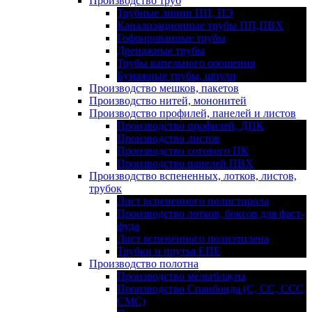
Производство труб
Трубные линии ПП, ПЭ
Канализационные трубы ПП,ПВХ
Гофрированные трубы
Дренажные трубы
Трубы капельного орошения
Бумажные трубы, шпули
Производство мешков, пакетов
Производство нитей, мононитей
Производство профилей, панелей и листов
Производство профилей, ДПК
Производство листов
Производство сотового ПК
Производство панелей ПВХ
Производство вспененных, лотков, листов,
трубок
Лист вспененного полистирола
Производство лотков, боксов для фаст-
фуда
Лист вспененного полиэтилена
Трубки и прутья ЕПЕ
Производство полотна
Производство мельтблауна
Производство Спанбонда (С, СС, ССС,
СМС)