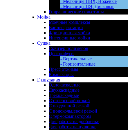
- Мельницы ПВХ, Ножевые
- Мельницы ПЭ, Дисковые
Гидравлические гильотины
Мойка
Моечные комплексы
Ванны флотации
Фрикционная мойка
Интенсивные мойки
Сушка
Сквизер полимеров
Центрифуги
- Вертикальные
- Горизонтальные
Пресс отжимы
Компакторы
Грануляция
Однокаскадные
Двухкаскадные
Трехкаскадные
С стренговой резкой
С воздушной резкой
С водокольцевой резкой
С термокомпактором
Для работы на дробленке
Для работы на пушонке