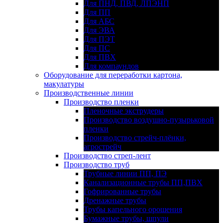
Для ПНД, ПВД, ЛПЭНП
Для ПП
Для АБС
Для ЭВА
Для ПЭТ
Для ПС
Для ПВХ
Для компаундов
Оборудование для переработки картона,
макулатуры
Производственные линии
Производство пленки
Пленочные экструдеры
Производство воздушно-пузырьковой
пленки
Производство стрейч-плёнки,
агрострейч
Производство стреп-лент
Производство труб
Трубные линии ПП, ПЭ
Канализационные трубы ПП,ПВХ
Гофрированные трубы
Дренажные трубы
Трубы капельного орошения
Бумажные трубы, шпули