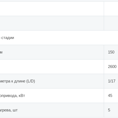
 стадии
мм
150
2600
етра к длине (L/D)
1/17
опривода, кВт
45
агрева, шт
5