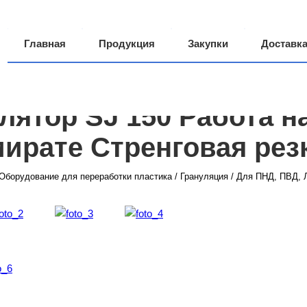
Главная
Продукция
Закупки
Доставк
Производство
О компании
Грузоперевозки
лятор SJ 150 Работа н
ирате Стренговая рез
Оборудование для переработки пластика
/
Грануляция
/
Для ПНД, ПВД,