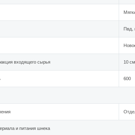
Мягк
Пвд, 
Ново
акция входящего сырья
10 см
ь
600
ления
Отде
териала и питания шнека