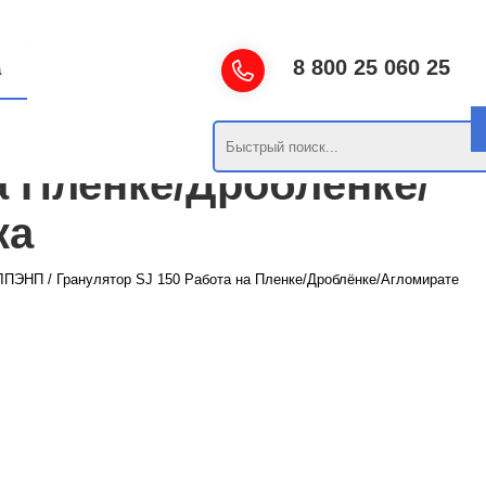
8 800 25 060 25
а
а Пленке/Дроблёнке/
ка
 ЛПЭНП
/
Гранулятор SJ 150 Работа на Пленке/Дроблёнке/Агломирате