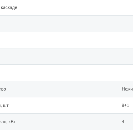
 каскаде
тво
Ножи
, шт
8+1
ля, кВт
4