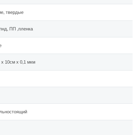
ие, твердые
пнд, ПП ,пленка
е
 х 10см х 0,1 мкм
льностоящий