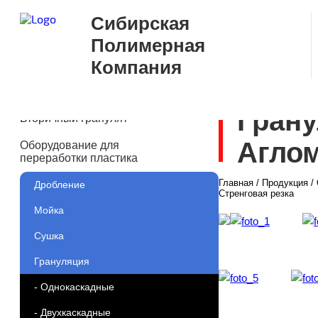
Сибирская
Полимерная
Компания
Грану
Вторичный гранулят
Аглом
Оборудование для
переработки пластика
Главная
/
Продукция
/
Дробление
Стренговая резка
Мойка
Сушка
Грануляция
- Однокаскадные
- Двухкаскадные