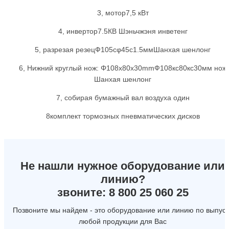
3, мотор7,5 кВт
4, инвертор7.5КВ Шэньчжэня инветенг
5, разрезая резецФ105сφ45с1.5ммШанхая шенлонг
6, Нижний круглый нож: Φ108x80x30mmФ108кс80кс30мм нож
Шанхая шенлонг
7, собирая бумажный вал воздуха один
8комплект тормозных пневматических дисков
Не нашли нужное оборудование или
линию?
звоните: 8 800 25 060 25
Позвоните мы найдем - это оборудование или линию по выпуск
любой продукции для Вас