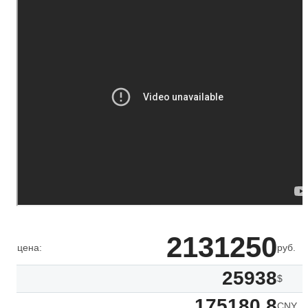
2131250
цена:
руб.
25938
$
175180.8
CNY