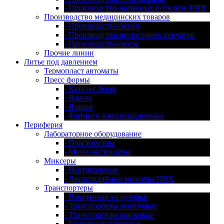
- Производство натяжных потолков ПВХ
Производство медицинских товаров
- Производство бахил
- Производство нитриловых перчаток
- Производство масок
Прочие линии
Литье под давлением
Термопласт автоматы
Пресс формы
- Каталог форм
- Ванны
- Ящики
- Фитинги канализационные
Периферия
Лабораторное оборудование
- Пластометры
- Мини-экструдеры
Миксеры
- Вертикальные
- Двухстадийные миксеры ПВХ
Транспортеры
- Вакуумные загрузчики
- Транспортеры ленточные
- Транспортёры шнековые
- Бункеры выгружные