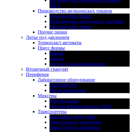
Производство натяжных потолков
ПВХ
Производство медицинских товаров
Производство бахил
Производство нитриловых перчаток
Производство масок
Прочие линии
Литье под давлением
Термопласт автоматы
Пресс формы
Ванны
Ящики
Фитинги канализационные
Вторичный гранулят
Периферия
Лабораторное оборудование
Пластометры
Мини-экструдеры
Миксеры
Вертикальные
Двухстадийные миксеры ПВХ
Транспортеры
Вакуумные загрузчики
Транспортеры ленточные
Транспортёры шнековые