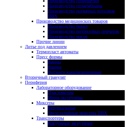
Производство георешетки
Производство геомембраны
Производство натяжных потолков
ПВХ
Производство медицинских товаров
Производство бахил
Производство нитриловых перчаток
Производство масок
Прочие линии
Литье под давлением
Термопласт автоматы
Пресс формы
Ванны
Ящики
Фитинги канализационные
Вторичный гранулят
Периферия
Лабораторное оборудование
Пластометры
Мини-экструдеры
Миксеры
Вертикальные
Двухстадийные миксеры ПВХ
Транспортеры
Вакуумные загрузчики