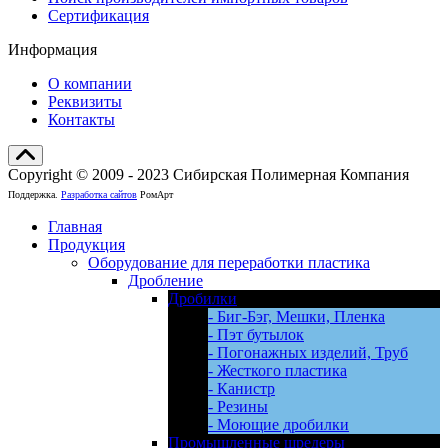
Сертификация
Информация
О компании
Реквизиты
Контакты
Copyright © 2009 - 2023 Сибирская Полимерная Компания
Поддержка.
Разработка сайтов
РомАрт
Главная
Продукция
Оборудование для переработки пластика
Дробление
Дробилки
- Биг-Бэг, Мешки, Пленка
- Пэт бутылок
- Погонажных изделий, Труб
- Жесткого пластика
- Канистр
- Резины
- Моющие дробилки
Промышленные шредеры