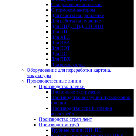
С водокольцевой резкой
С термокомпактором
Для работы на дробленке
Для работы на пушонке
Для ПНД, ПВД, ЛПЭНП
Для ПП
Для АБС
Для ЭВА
Для ПЭТ
Для ПС
Для ПВХ
Для компаундов
Оборудование для переработки картона,
макулатуры
Производственные линии
Производство пленки
Пленочные экструдеры
Производство воздушно-пузырьковой
пленки
Производство стрейч-плёнки,
агрострейч
Производство стреп-лент
Производство труб
Трубные линии ПП, ПЭ
Канализационные трубы ПП,ПВХ