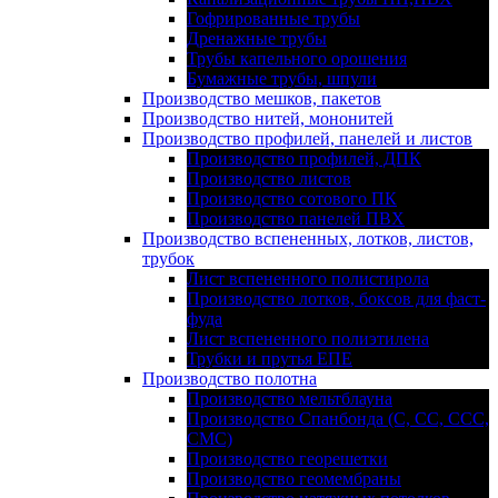
Гофрированные трубы
Дренажные трубы
Трубы капельного орошения
Бумажные трубы, шпули
Производство мешков, пакетов
Производство нитей, мононитей
Производство профилей, панелей и листов
Производство профилей, ДПК
Производство листов
Производство сотового ПК
Производство панелей ПВХ
Производство вспененных, лотков, листов,
трубок
Лист вспененного полистирола
Производство лотков, боксов для фаст-
фуда
Лист вспененного полиэтилена
Трубки и прутья ЕПЕ
Производство полотна
Производство мельтблауна
Производство Спанбонда (С, СС, ССС,
СМС)
Производство георешетки
Производство геомембраны