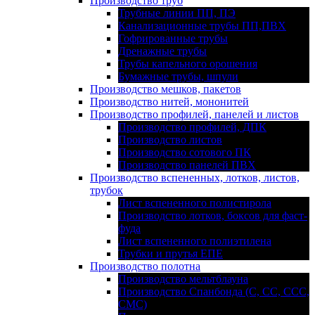
Производство труб
Трубные линии ПП, ПЭ
Канализационные трубы ПП,ПВХ
Гофрированные трубы
Дренажные трубы
Трубы капельного орошения
Бумажные трубы, шпули
Производство мешков, пакетов
Производство нитей, мононитей
Производство профилей, панелей и листов
Производство профилей, ДПК
Производство листов
Производство сотового ПК
Производство панелей ПВХ
Производство вспененных, лотков, листов,
трубок
Лист вспененного полистирола
Производство лотков, боксов для фаст-
фуда
Лист вспененного полиэтилена
Трубки и прутья ЕПЕ
Производство полотна
Производство мельтблауна
Производство Спанбонда (С, СС, ССС,
СМС)