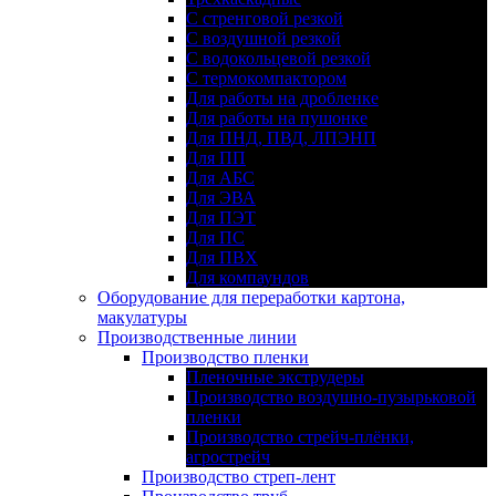
С стренговой резкой
С воздушной резкой
С водокольцевой резкой
С термокомпактором
Для работы на дробленке
Для работы на пушонке
Для ПНД, ПВД, ЛПЭНП
Для ПП
Для АБС
Для ЭВА
Для ПЭТ
Для ПС
Для ПВХ
Для компаундов
Оборудование для переработки картона,
макулатуры
Производственные линии
Производство пленки
Пленочные экструдеры
Производство воздушно-пузырьковой
пленки
Производство стрейч-плёнки,
агрострейч
Производство стреп-лент