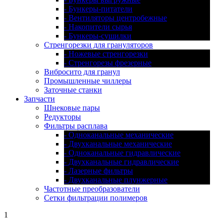
- Бункеры-питатели
- Вентиляторы центробежные
- Накопители сырья
- Бункеры-сушилки
Стренгорезки для грануляторов
- Ножевые стренгорезки
- Стренгорезы фрезерные
Вибросито для гранул
Промышленные чиллеры
Заточные станки
Запчасти
Шнековые пары
Редукторы
Фильтры расплава
- Одноканальные механические
- Двухканальные механические
- Одноканальные гидравлические
- Двухканальные гидравлические
- Лазерные фильтры
- Двухканальные плунжерные
Частотные преобразователи
Сетки фильтрации полимеров
1