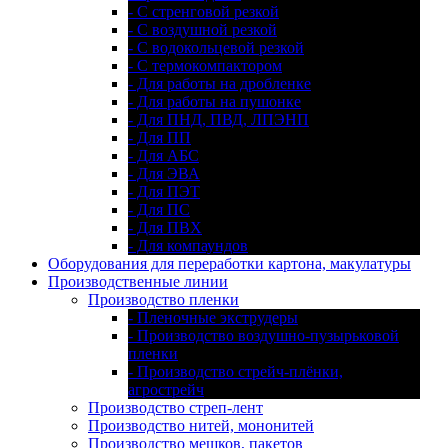
- С стренговой резкой
- С воздушной резкой
- С водокольцевой резкой
- С термокомпактором
- Для работы на дробленке
- Для работы на пушонке
- Для ПНД, ПВД, ЛПЭНП
- Для ПП
- Для АБС
- Для ЭВА
- Для ПЭТ
- Для ПС
- Для ПВХ
- Для компаундов
Оборудования для переработки картона, макулатуры
Производственные линии
Производство пленки
- Пленочные экструдеры
- Производство воздушно-пузырьковой
пленки
- Производство стрейч-плёнки,
агрострейч
Производство стреп-лент
Производство нитей, мононитей
Производство мешков, пакетов