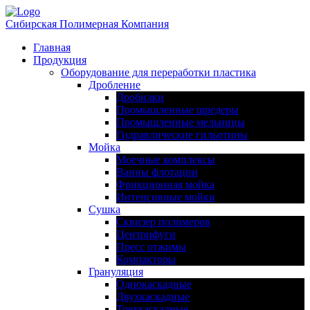
Сибирская Полимерная Компания
Главная
Продукция
Оборудование для переработки пластика
Дробление
Дробилки
Промышленные шредеры
Промышленные мельницы
Гидравлические гильотины
Мойка
Моечные комплексы
Ванны флотации
Фрикционная мойка
Интенсивные мойки
Сушка
Сквизер полимеров
Центрифуги
Пресс отжимы
Компакторы
Грануляция
Однокаскадные
Двухкаскадные
Трехкаскадные