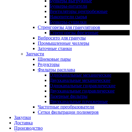
Бункеры выгружные
Бункеры-питатели
Вентиляторы центробежные
Накопители сырья
Бункеры-сушилки
Стренгорезы для грануляторов
Стренгорезы фрезерные
Вибросито для гранулы
Промышленные чиллеры
Заточные станки
Запчасти
Шнековые пары
Редукторы
Фильтры расплава
Одноканальные механические
Двухканальные механические
Одноканальные гидравлические
Двухканальные гидравлические
Лазерные фильтры
Двухканальные плунжерные
Частотные преобразователи
Сетки фильтрации полимеров
Закупки
Доставка
Производство