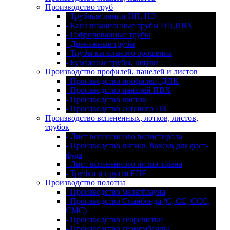
Производство труб
- Трубные линии ПП, ПЭ
- Канализационные трубы ПП,ПВХ
- Гофрированные трубы
- Дренажные трубы
- Трубы капельного орошения
- Бумажные трубы, шпули
Производство профилей, панелей и листов
- Производство профилей, ДПК
- Производство панелей ПВХ
- Производство листов
- Производство сотового ПК
Производство вспененных, лотков, листов,
трубок
- Лист вспененного полистирола
- Производство лотков, боксов для фаст-
фуда
- Лист вспененного полиэтилена
- Трубки и прутья ЕПЕ
Производство полотна
- Производство мельтблауна
- Производство Спанбонда (С, СС, ССС,
СМС)
- Производство георешетки
- Производство геомембраны