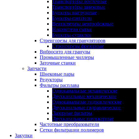
Транспортеры ленточные
Транспортёры шнековые
Бункеры выгружные
Бункеры-питатели
Вентиляторы центробежные
Накопители сырья
Бункеры-сушилки
Стренгорезы для грануляторов
Стренгорезы фрезерные
Вибросито для гранулы
Промышленные чиллеры
Заточные станки
Запчасти
Шнековые пары
Редукторы
Фильтры расплава
Одноканальные механические
Двухканальные механические
Одноканальные гидравлические
Двухканальные гидравлические
Лазерные фильтры
Двухканальные плунжерные
Частотные преобразователи
Сетки фильтрации полимеров
Закупки