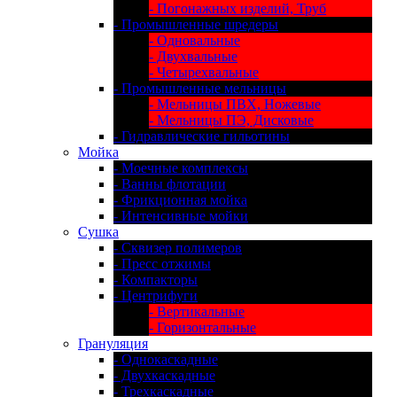
- Погонажных изделий, Труб
- Промышленные шредеры
- Одновальные
- Двухвальные
- Четырехвальные
- Промышленные мельницы
- Мельницы ПВХ, Ножевые
- Мельницы ПЭ, Дисковые
- Гидравлические гильотины
Мойка
- Моечные комплексы
- Ванны флотации
- Фрикционная мойка
- Интенсивные мойки
Сушка
- Сквизер полимеров
- Пресс отжимы
- Компакторы
- Центрифуги
- Вертикальные
- Горизонтальные
Грануляция
- Однокаскадные
- Двухкаскадные
- Трехкаскадные