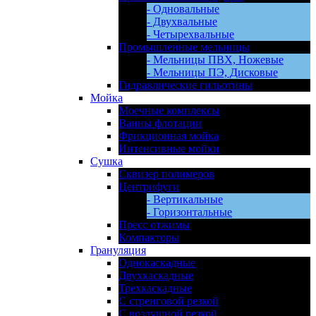
- Одновальные
- Двухвальные
- Четырехвальные
Промышленные мельницы
- Мельницы ПВХ, Ножевые
- Мельницы ПЭ, Дисковые
Гидравлические гильотины
Мойка
Моечные комплексы
Ванны флотации
Фрикционная мойка
Интенсивные мойки
Сушка
Сквизер полимеров
Центрифуги
- Вертикальные
- Горизонтальные
Пресс отжимы
Компакторы
Грануляция
Однокаскадные
Двухкаскадные
Трехкаскадные
С стренговой резкой
С воздушной резкой