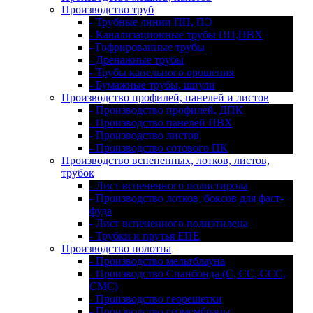
Производство труб
- Трубные линии ПП, ПЭ
- Канализационные трубы ПП,ПВХ
- Гофрированные трубы
- Дренажные трубы
- Трубы капельного орошения
- Бумажные трубы, шпули
Производство профилей, панелей и листов
- Производство профилей, ДПК
- Производство панелей ПВХ
- Производство листов
- Производство сотового ПК
Производство вспененных, лотков, листов,
трубок
- Лист вспененного полистирола
- Производство лотков, боксов для фаст-
фуда
- Лист вспененного полиэтилена
- Трубки и прутья ЕПЕ
Производство полотна
- Производство мельтблауна
- Производство Спанбонда (С, СС, ССС,
СМС)
- Производство георешетки
- Производство геомембраны