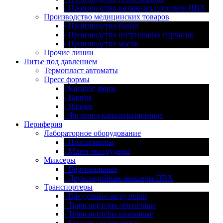
- Производство натяжных потолков ПВХ
Производство медицинских товаров
- Производство бахил
- Производство нитриловых перчаток
- Производство масок
Прочие линии
Литье под давлением
Термопласт автоматы
Пресс формы
- Каталог форм
- Ванны
- Ящики
- Фитинги канализационные
Периферия
Лабораторное оборудование
- Пластометры
- Мини-экструдеры
Миксеры
- Вертикальные
- Двухстадийные миксеры ПВХ
Транспортеры
- Вакуумные загрузчики
- Транспортеры ленточные
- Транспортёры шнековые
- Бункеры выгружные