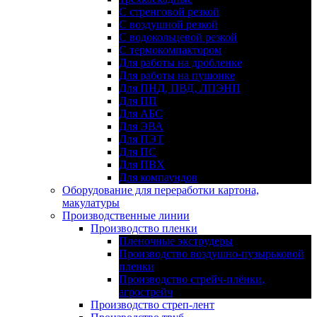
С стренговой резкой
С воздушной резкой
С водокольцевой резкой
С термокомпактором
Для работы на дробленке
Для работы на пушонке
Для ПНД, ПВД, ЛПЭНП
Для ПП
Для АБС
Для ЭВА
Для ПЭТ
Для ПС
Для ПВХ
Для компаундов
Оборудование для переработки картона,
макулатуры
Производственные линии
Производство пленки
Пленочные экструдеры
Производство воздушно-пузырьковой
пленки
Производство стрейч-плёнки,
агрострейч
Производство стреп-лент