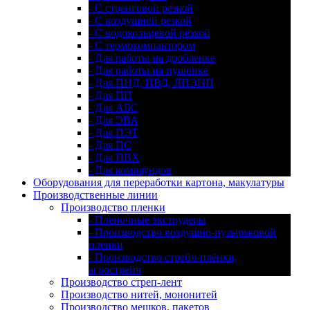
- С стренговой резкой
- С воздушной резкой
- С водокольцевой резкой
- С термокомпактором
- Для работы на дробленке
- Для работы на пушонке
- Для ПНД, ПВД, ЛПЭНП
- Для ПП
- Для АБС
- Для ЭВА
- Для ПЭТ
- Для ПС
- Для ПВХ
- Для компаундов
Оборудования для переработки картона, макулатуры
Производственные линии
Производство пленки
- Пленочные экструдеры
- Производство воздушно-пузырьковой
пленки
- Производство стрейч-плёнки,
агрострейч
Производство стреп-лент
Производство нитей, мононитей
Производство мешков, пакетов