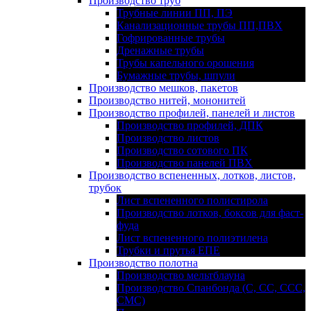
Производство труб
Трубные линии ПП, ПЭ
Канализационные трубы ПП,ПВХ
Гофрированные трубы
Дренажные трубы
Трубы капельного орошения
Бумажные трубы, шпули
Производство мешков, пакетов
Производство нитей, мононитей
Производство профилей, панелей и листов
Производство профилей, ДПК
Производство листов
Производство сотового ПК
Производство панелей ПВХ
Производство вспененных, лотков, листов,
трубок
Лист вспененного полистирола
Производство лотков, боксов для фаст-
фуда
Лист вспененного полиэтилена
Трубки и прутья ЕПЕ
Производство полотна
Производство мельтблауна
Производство Спанбонда (С, СС, ССС,
СМС)