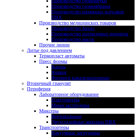
Производство георешетки
Производство геомембраны
Производство натяжных потолков
ПВХ
Производство медицинских товаров
Производство бахил
Производство нитриловых перчаток
Производство масок
Прочие линии
Литье под давлением
Термопласт автоматы
Пресс формы
Ванны
Ящики
Фитинги канализационные
Вторичный гранулят
Периферия
Лабораторное оборудование
Пластометры
Мини-экструдеры
Миксеры
Вертикальные
Двухстадийные миксеры ПВХ
Транспортеры
Вакуумные загрузчики