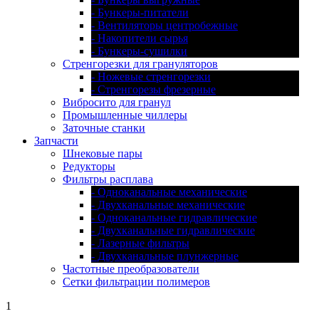
- Бункеры-питатели
- Вентиляторы центробежные
- Накопители сырья
- Бункеры-сушилки
Стренгорезки для грануляторов
- Ножевые стренгорезки
- Стренгорезы фрезерные
Вибросито для гранул
Промышленные чиллеры
Заточные станки
Запчасти
Шнековые пары
Редукторы
Фильтры расплава
- Одноканальные механические
- Двухканальные механические
- Одноканальные гидравлические
- Двухканальные гидравлические
- Лазерные фильтры
- Двухканальные плунжерные
Частотные преобразователи
Сетки фильтрации полимеров
1