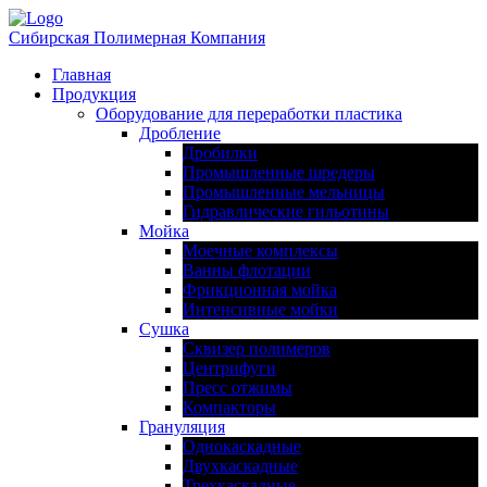
Сибирская Полимерная Компания
Главная
Продукция
Оборудование для переработки пластика
Дробление
Дробилки
Промышленные шредеры
Промышленные мельницы
Гидравлические гильотины
Мойка
Моечные комплексы
Ванны флотации
Фрикционная мойка
Интенсивные мойки
Сушка
Сквизер полимеров
Центрифуги
Пресс отжимы
Компакторы
Грануляция
Однокаскадные
Двухкаскадные
Трехкаскадные