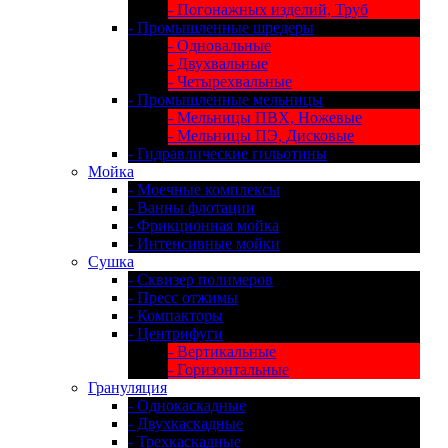
- Погонажных изделий, Труб
- Промышленные шредеры
- Одновальные
- Двухвальные
- Четырехвальные
- Промышленные мельницы
- Мельницы ПВХ, Ножевые
- Мельницы ПЭ, Дисковые
- Гидравлические гильотины
Мойка
- Моечные комплексы
- Ванны флотации
- Фрикционная мойка
- Интенсивные мойки
Сушка
- Сквизер полимеров
- Пресс отжимы
- Компакторы
- Центрифуги
- Вертикальные
- Горизонтальные
Грануляция
- Однокаскадные
- Двухкаскадные
- Трехкаскадные