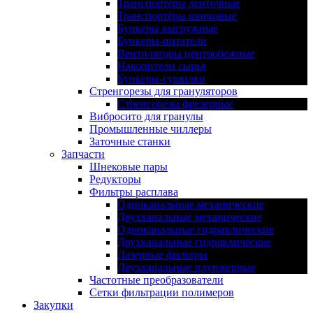
Транспортеры ленточные
Транспортёры шнековые
Бункеры выгружные
Бункеры-питатели
Вентиляторы центробежные
Накопители сырья
Бункеры-сушилки
Стренгорезы для грануляторов
Стренгорезы фрезерные
Вибросито для гранулы
Промышленные чиллеры
Заточные станки
Запчасти
Шнековые пары
Редукторы
Фильтры расплава
Одноканальные механические
Двухканальные механические
Одноканальные гидравлические
Двухканальные гидравлические
Лазерные фильтры
Двухканальные плунжерные
Частотные преобразователи
Сетки фильтрации полимеров
Закупки