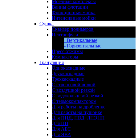
Моечные комплексы
Ванны флотации
Фрикционная мойка
Интенсивные мойки
Сушка
Сквизер полимеров
Центрифуги
- Вертикальные
- Горизонтальные
Пресс отжимы
Компакторы
Грануляция
Однокаскадные
Двухкаскадные
Трехкаскадные
С стренговой резкой
С воздушной резкой
С водокольцевой резкой
С термокомпактором
Для работы на дробленке
Для работы на пушонке
Для ПНД, ПВД, ЛПЭНП
Для ПП
Для АБС
Для ЭВА