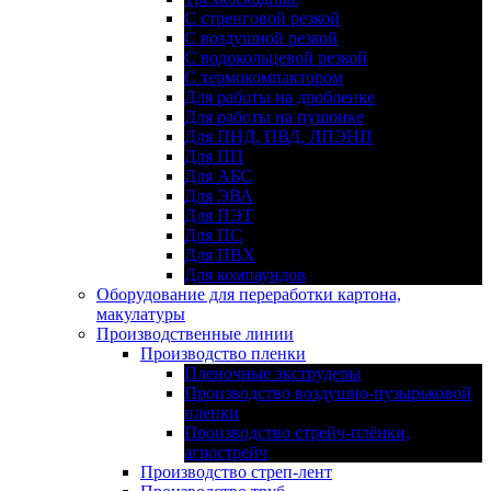
С стренговой резкой
С воздушной резкой
С водокольцевой резкой
С термокомпактором
Для работы на дробленке
Для работы на пушонке
Для ПНД, ПВД, ЛПЭНП
Для ПП
Для АБС
Для ЭВА
Для ПЭТ
Для ПС
Для ПВХ
Для компаундов
Оборудование для переработки картона,
макулатуры
Производственные линии
Производство пленки
Пленочные экструдеры
Производство воздушно-пузырьковой
пленки
Производство стрейч-плёнки,
агрострейч
Производство стреп-лент