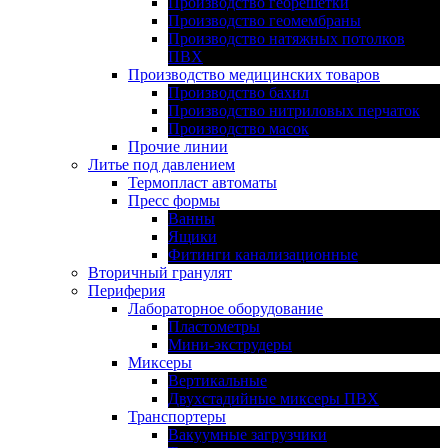
Производство георешетки
Производство геомембраны
Производство натяжных потолков
ПВХ
Производство медицинских товаров
Производство бахил
Производство нитриловых перчаток
Производство масок
Прочие линии
Литье под давлением
Термопласт автоматы
Пресс формы
Ванны
Ящики
Фитинги канализационные
Вторичный гранулят
Периферия
Лабораторное оборудование
Пластометры
Мини-экструдеры
Миксеры
Вертикальные
Двухстадийные миксеры ПВХ
Транспортеры
Вакуумные загрузчики