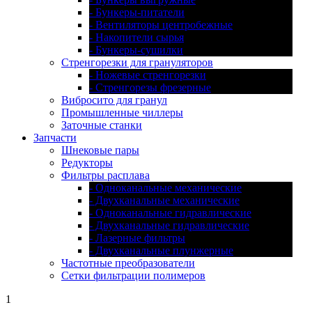
- Бункеры-питатели
- Вентиляторы центробежные
- Накопители сырья
- Бункеры-сушилки
Стренгорезки для грануляторов
- Ножевые стренгорезки
- Стренгорезы фрезерные
Вибросито для гранул
Промышленные чиллеры
Заточные станки
Запчасти
Шнековые пары
Редукторы
Фильтры расплава
- Одноканальные механические
- Двухканальные механические
- Одноканальные гидравлические
- Двухканальные гидравлические
- Лазерные фильтры
- Двухканальные плунжерные
Частотные преобразователи
Сетки фильтрации полимеров
1