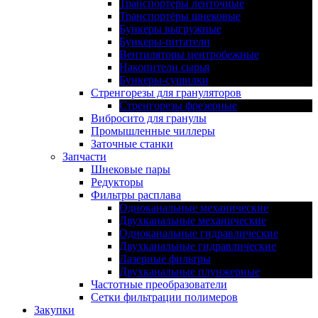
Транспортеры ленточные
Транспортёры шнековые
Бункеры выгружные
Бункеры-питатели
Вентиляторы центробежные
Накопители сырья
Бункеры-сушилки
Стренгорезы для грануляторов
Стренгорезы фрезерные
Вибросито для гранулы
Промышленные чиллеры
Заточные станки
Запчасти
Шнековые пары
Редукторы
Фильтры расплава
Одноканальные механические
Двухканальные механические
Одноканальные гидравлические
Двухканальные гидравлические
Лазерные фильтры
Двухканальные плунжерные
Частотные преобразователи
Сетки фильтрации полимеров
Закупки