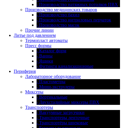
- Производство натяжных потолков ПВХ
Производство медицинских товаров
- Производство бахил
- Производство нитриловых перчаток
- Производство масок
Прочие линии
Литье под давлением
Термопласт автоматы
Пресс формы
- Каталог форм
- Ванны
- Ящики
- Фитинги канализационные
Периферия
Лабораторное оборудование
- Пластометры
- Мини-экструдеры
Миксеры
- Вертикальные
- Двухстадийные миксеры ПВХ
Транспортеры
- Вакуумные загрузчики
- Транспортеры ленточные
- Транспортёры шнековые
- Бункеры выгружные