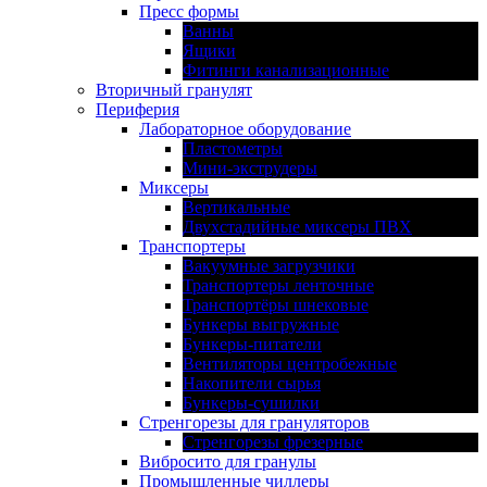
Пресс формы
Ванны
Ящики
Фитинги канализационные
Вторичный гранулят
Периферия
Лабораторное оборудование
Пластометры
Мини-экструдеры
Миксеры
Вертикальные
Двухстадийные миксеры ПВХ
Транспортеры
Вакуумные загрузчики
Транспортеры ленточные
Транспортёры шнековые
Бункеры выгружные
Бункеры-питатели
Вентиляторы центробежные
Накопители сырья
Бункеры-сушилки
Стренгорезы для грануляторов
Стренгорезы фрезерные
Вибросито для гранулы
Промышленные чиллеры