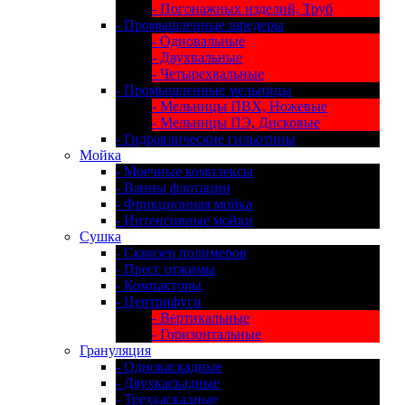
- Погонажных изделий, Труб
- Промышленные шредеры
- Одновальные
- Двухвальные
- Четырехвальные
- Промышленные мельницы
- Мельницы ПВХ, Ножевые
- Мельницы ПЭ, Дисковые
- Гидравлические гильотины
Мойка
- Моечные комплексы
- Ванны флотации
- Фрикционная мойка
- Интенсивные мойки
Сушка
- Сквизер полимеров
- Пресс отжимы
- Компакторы
- Центрифуги
- Вертикальные
- Горизонтальные
Грануляция
- Однокаскадные
- Двухкаскадные
- Трехкаскадные