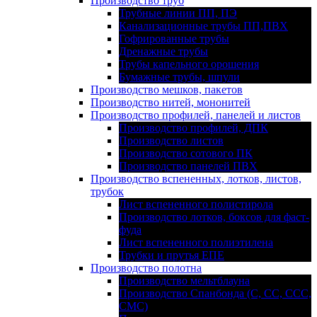
Производство труб
Трубные линии ПП, ПЭ
Канализационные трубы ПП,ПВХ
Гофрированные трубы
Дренажные трубы
Трубы капельного орошения
Бумажные трубы, шпули
Производство мешков, пакетов
Производство нитей, мононитей
Производство профилей, панелей и листов
Производство профилей, ДПК
Производство листов
Производство сотового ПК
Производство панелей ПВХ
Производство вспененных, лотков, листов,
трубок
Лист вспененного полистирола
Производство лотков, боксов для фаст-
фуда
Лист вспененного полиэтилена
Трубки и прутья ЕПЕ
Производство полотна
Производство мельтблауна
Производство Спанбонда (С, СС, ССС,
СМС)