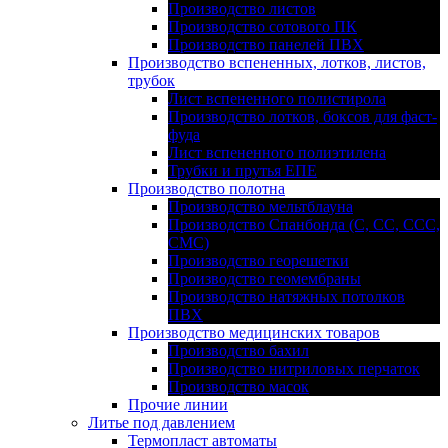
Производство листов
Производство сотового ПК
Производство панелей ПВХ
Производство вспененных, лотков, листов,
трубок
Лист вспененного полистирола
Производство лотков, боксов для фаст-
фуда
Лист вспененного полиэтилена
Трубки и прутья ЕПЕ
Производство полотна
Производство мельтблауна
Производство Спанбонда (С, СС, ССС,
СМС)
Производство георешетки
Производство геомембраны
Производство натяжных потолков
ПВХ
Производство медицинских товаров
Производство бахил
Производство нитриловых перчаток
Производство масок
Прочие линии
Литье под давлением
Термопласт автоматы