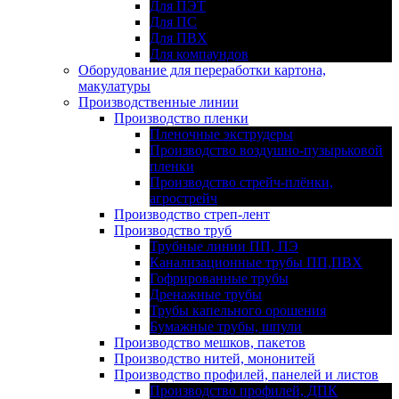
Для ПЭТ
Для ПС
Для ПВХ
Для компаундов
Оборудование для переработки картона,
макулатуры
Производственные линии
Производство пленки
Пленочные экструдеры
Производство воздушно-пузырьковой
пленки
Производство стрейч-плёнки,
агрострейч
Производство стреп-лент
Производство труб
Трубные линии ПП, ПЭ
Канализационные трубы ПП,ПВХ
Гофрированные трубы
Дренажные трубы
Трубы капельного орошения
Бумажные трубы, шпули
Производство мешков, пакетов
Производство нитей, мононитей
Производство профилей, панелей и листов
Производство профилей, ДПК