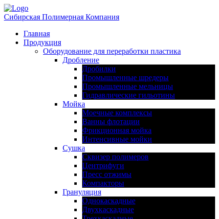
Сибирская Полимерная Компания
Главная
Продукция
Оборудование для переработки пластика
Дробление
Дробилки
Промышленные шредеры
Промышленные мельницы
Гидравлические гильотины
Мойка
Моечные комплексы
Ванны флотации
Фрикционная мойка
Интенсивные мойки
Сушка
Сквизер полимеров
Центрифуги
Пресс отжимы
Компакторы
Грануляция
Однокаскадные
Двухкаскадные
Трехкаскадные