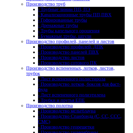
Производство труб
- Трубные линии ПП, ПЭ
- Канализационные трубы ПП,ПВХ
- Гофрированные трубы
- Дренажные трубы
- Трубы капельного орошения
- Бумажные трубы, шпули
Производство профилей, панелей и листов
- Производство профилей, ДПК
- Производство панелей ПВХ
- Производство листов
- Производство сотового ПК
Производство вспененных, лотков, листов,
трубок
- Лист вспененного полистирола
- Производство лотков, боксов для фаст-
фуда
- Лист вспененного полиэтилена
- Трубки и прутья ЕПЕ
Производство полотна
- Производство мельтблауна
- Производство Спанбонда (С, СС, ССС,
СМС)
- Производство георешетки
- Производство геомембраны