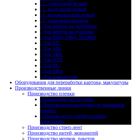
- С стренговой резкой
- С воздушной резкой
- С водокольцевой резкой
- С термокомпактором
- Для работы на дробленке
- Для работы на пушонке
- Для ПНД, ПВД, ЛПЭНП
- Для ПП
- Для АБС
- Для ЭВА
- Для ПЭТ
- Для ПС
- Для ПВХ
- Для компаундов
Оборудования для переработки картона, макулатуры
Производственные линии
Производство пленки
- Пленочные экструдеры
- Производство воздушно-пузырьковой
пленки
- Производство стрейч-плёнки,
агрострейч
Производство стреп-лент
Производство нитей, мононитей
Производство мешков, пакетов