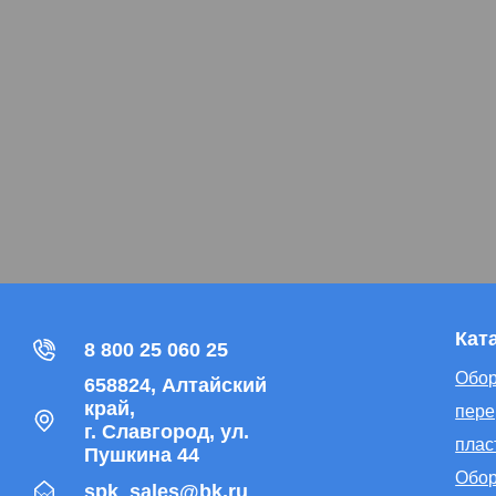
Кат
8 800 25 060 25
Обор
658824, Алтайский
край,
пере
г. Славгород, ул.
плас
Пушкина 44
Обор
spk_sales@bk.ru