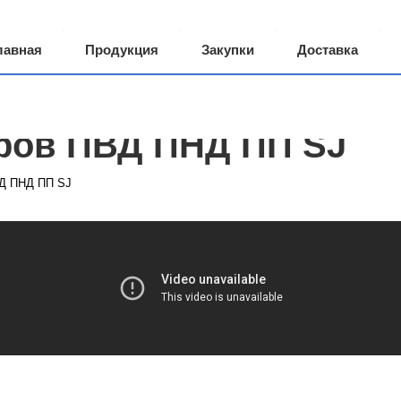
лавная
Продукция
Закупки
Доставка
 компании
Грузоперевозки
ров ПВД ПНД ПП SJ
ВД ПНД ПП SJ