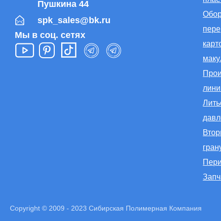
Пушкина 44
Обор
spk_sales@bk.ru
пере
Мы в соц. сетях
карт
маку
Прои
лини
Лить
дав
Втор
гран
Пер
Запч
Copyright © 2009 - 2023 Сибирская Полимерная Компания