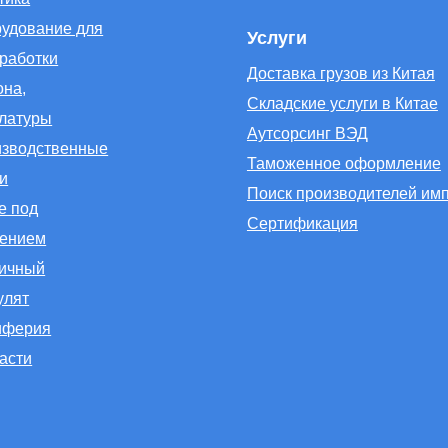
удование для
Услуги
работки
Доставка грузов из Китая
она,
Складские услуги в Китае
латуры
Аутсорсинг ВЭД
зводственные
Таможенное оформление
и
Поиск производителей им
е под
Сертификация
лением
ичный
улят
иферия
асти