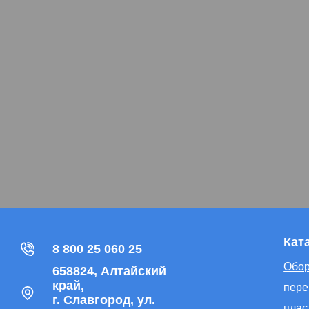
Кат
8 800 25 060 25
Обор
658824, Алтайский
край,
пере
г. Славгород, ул.
плас