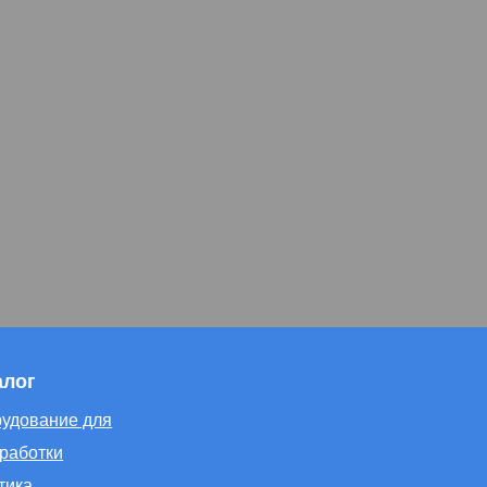
алог
удование для
работки
тика