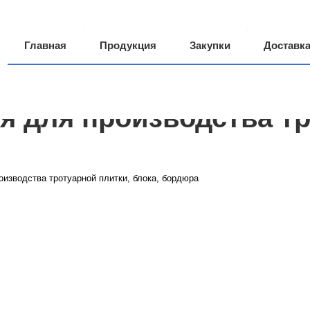
Главная
Продукция
Закупки
Доставк
Производство
О компании
Грузоперевозки
я для производства тр
оизводства тротуарной плитки, блока, бордюра