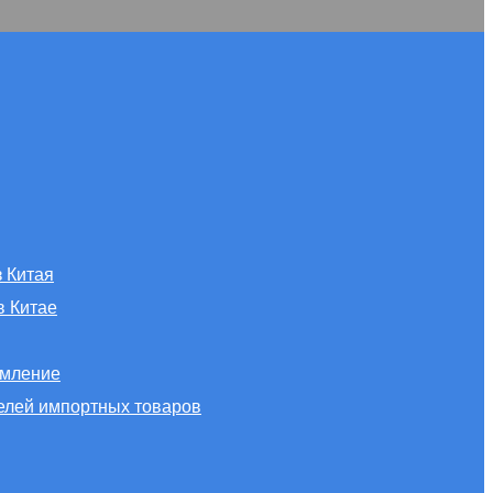
з Китая
в Китае
мление
елей импортных товаров