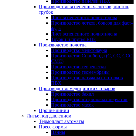
Производство панелей ПВХ
Производство вспененных, лотков, листов,
трубок
Лист вспененного полистирола
Производство лотков, боксов для фаст-
фуда
Лист вспененного полиэтилена
Трубки и прутья ЕПЕ
Производство полотна
Производство мельтблауна
Производство Спанбонда (С, СС, ССС,
СМС)
Производство георешетки
Производство геомембраны
Производство натяжных потолков
ПВХ
Производство медицинских товаров
Производство бахил
Производство нитриловых перчаток
Производство масок
Прочие линии
Литье под давлением
Термопласт автоматы
Пресс формы
Ванны