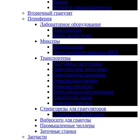
Ящики
Фитинги канализационные
Вторичный гранулят
Периферия
Лабораторное оборудование
Пластометры
Мини-экструдеры
Миксеры
Вертикальные
Двухстадийные миксеры ПВХ
Транспортеры
Вакуумные загрузчики
Транспортеры ленточные
Транспортёры шнековые
Бункеры выгружные
Бункеры-питатели
Вентиляторы центробежные
Накопители сырья
Бункеры-сушилки
Стренгорезы для грануляторов
Стренгорезы фрезерные
Вибросито для гранулы
Промышленные чиллеры
Заточные станки
Запчасти