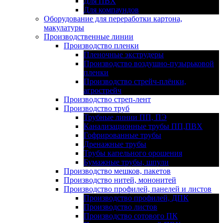
Для ПВХ
Для компаундов
Оборудование для переработки картона,
макулатуры
Производственные линии
Производство пленки
Пленочные экструдеры
Производство воздушно-пузырьковой
пленки
Производство стрейч-плёнки,
агрострейч
Производство стреп-лент
Производство труб
Трубные линии ПП, ПЭ
Канализационные трубы ПП,ПВХ
Гофрированные трубы
Дренажные трубы
Трубы капельного орошения
Бумажные трубы, шпули
Производство мешков, пакетов
Производство нитей, мононитей
Производство профилей, панелей и листов
Производство профилей, ДПК
Производство листов
Производство сотового ПК