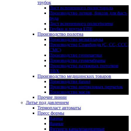
трубок
Лист вспененного полистирола
Производство лотков, боксов для фаст-
фуда
Лист вспененного полиэтилена
Трубки и прутья ЕПЕ
Производство полотна
Производство мельтблауна
Производство Спанбонда (С, СС, ССС,
СМС)
Производство георешетки
Производство геомембраны
Производство натяжных потолков
ПВХ
Производство медицинских товаров
Производство бахил
Производство нитриловых перчаток
Производство масок
Прочие линии
Литье под давлением
Термопласт автоматы
Пресс формы
Ванны
Ящики
Фитинги канализационные