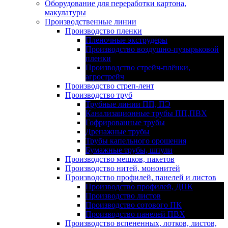
Оборудование для переработки картона,
макулатуры
Производственные линии
Производство пленки
Пленочные экструдеры
Производство воздушно-пузырьковой
пленки
Производство стрейч-плёнки,
агрострейч
Производство стреп-лент
Производство труб
Трубные линии ПП, ПЭ
Канализационные трубы ПП,ПВХ
Гофрированные трубы
Дренажные трубы
Трубы капельного орошения
Бумажные трубы, шпули
Производство мешков, пакетов
Производство нитей, мононитей
Производство профилей, панелей и листов
Производство профилей, ДПК
Производство листов
Производство сотового ПК
Производство панелей ПВХ
Производство вспененных, лотков, листов,