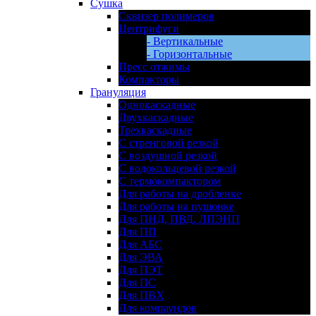
Сушка
Сквизер полимеров
Центрифуги
- Вертикальные
- Горизонтальные
Пресс отжимы
Компакторы
Грануляция
Однокаскадные
Двухкаскадные
Трехкаскадные
С стренговой резкой
С воздушной резкой
С водокольцевой резкой
С термокомпактором
Для работы на дробленке
Для работы на пушонке
Для ПНД, ПВД, ЛПЭНП
Для ПП
Для АБС
Для ЭВА
Для ПЭТ
Для ПС
Для ПВХ
Для компаундов