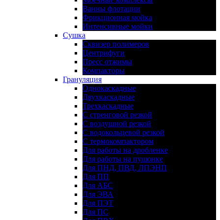
Ванны флотации
Фрикционная мойка
Интенсивные мойки
Сушка
Сквизер полимеров
Центрифуги
Пресс отжимы
Компакторы
Грануляция
Однокаскадные
Двухкаскадные
Трехкаскадные
С стренговой резкой
С воздушной резкой
С водокольцевой резкой
С термокомпактором
Для работы на дробленке
Для работы на пушонке
Для ПНД, ПВД, ЛПЭНП
Для ПП
Для АБС
Для ЭВА
Для ПЭТ
Для ПС