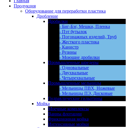
Главная
Продукция
Оборудование для переработки пластика
Дробление
Дробилки
- Биг-Бэг, Мешки, Пленка
- Пэт бутылок
- Погонажных изделий, Труб
- Жесткого пластика
- Канистр
- Резины
- Моющие дробилки
Промышленные шредеры
- Одновальные
- Двухвальные
- Четырехвальные
Промышленные мельницы
- Мельницы ПВХ, Ножевые
- Мельницы ПЭ, Дисковые
Гидравлические гильотины
Мойка
Моечные комплексы
Ванны флотации
Фрикционная мойка
Интенсивные мойки