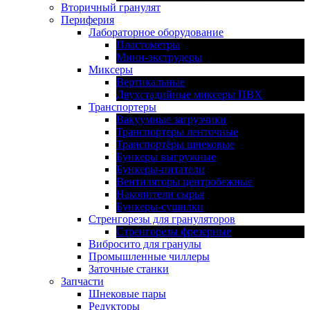
Вторичный гранулят
Периферия
Лабораторное оборудование
Пластометры
Мини-экструдеры
Миксеры
Вертикальные
Двухстадийные миксеры ПВХ
Транспортеры
Вакуумные загрузчики
Транспортеры ленточные
Транспортёры шнековые
Бункеры выгружные
Бункеры-питатели
Вентиляторы центробежные
Накопители сырья
Бункеры-сушилки
Стренгорезы для грануляторов
Стренгорезы фрезерные
Вибросито для гранулы
Промышленные чиллеры
Заточные станки
Запчасти
Шнековые пары
Редукторы